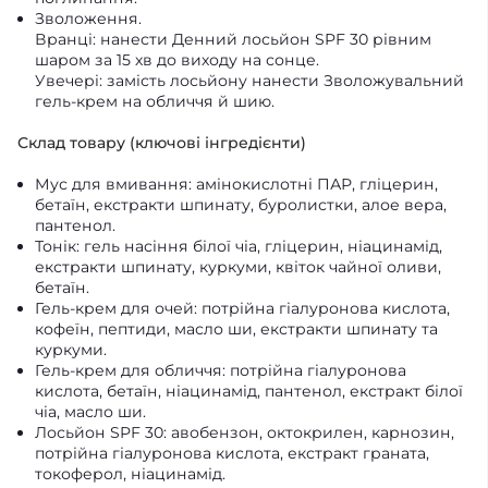
Зволоження.
Вранці: нанести Денний лосьйон SPF 30 рівним
шаром за 15 хв до виходу на сонце.
Увечері: замість лосьйону нанести Зволожувальний
гель-крем на обличчя й шию.
Склад товару (ключові інгредієнти)
Мус для вмивання: амінокислотні ПАР, гліцерин,
бетаїн, екстракти шпинату, буролистки, алое вера,
пантенол.
Тонік: гель насіння білої чіа, гліцерин, ніацинамід,
екстракти шпинату, куркуми, квіток чайної оливи,
бетаїн.
Гель-крем для очей: потрійна гіалуронова кислота,
кофеїн, пептиди, масло ши, екстракти шпинату та
куркуми.
Гель-крем для обличчя: потрійна гіалуронова
кислота, бетаїн, ніацинамід, пантенол, екстракт білої
чіа, масло ши.
Лосьйон SPF 30: авобензон, октокрилен, карнозин,
потрійна гіалуронова кислота, екстракт граната,
токоферол, ніацинамід.