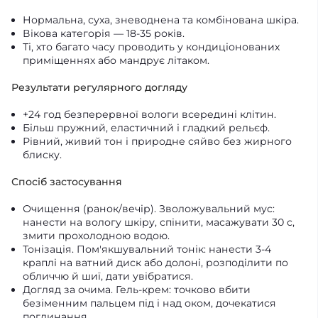
Нормальна, суха, зневоднена та комбінована шкіра.
Вікова категорія — 18-35 років.
Ті, хто багато часу проводить у кондиціонованих
приміщеннях або мандрує літаком.
Результати регулярного догляду
+24 год безперервної вологи всередині клітин.
Більш пружний, еластичний і гладкий рельєф.
Рівний, живий тон і природне сяйво без жирного
блиску.
Спосіб застосування
Очищення (ранок/вечір). Зволожувальний мус:
нанести на вологу шкіру, спінити, масажувати 30 с,
змити прохолодною водою.
Тонізація. Пом'якшувальний тонік: нанести 3-4
краплі на ватний диск або долоні, розподілити по
обличчю й шиї, дати увібратися.
Догляд за очима. Гель-крем: точково вбити
безіменним пальцем під і над оком, дочекатися
поглинання.