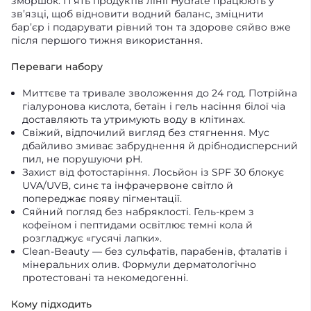
зморшок. П’ять продуктів лінії Hydrate працюють у
зв’язці, щоб відновити водний баланс, зміцнити
бар’єр і подарувати рівний тон та здорове сяйво вже
після першого тижня використання.
Переваги набору
Миттєве та тривале зволоження до 24 год. Потрійна
гіалуронова кислота, бетаїн і гель насіння білої чіа
доставляють та утримують воду в клітинах.
Свіжий, відпочилий вигляд без стягнення. Мус
дбайливо змиває забруднення й дрібнодисперсний
пил, не порушуючи pH.
Захист від фотостаріння. Лосьйон із SPF 30 блокує
UVA/UVB, синє та інфрачервоне світло й
попереджає появу пігментації.
Сяйний погляд без набряклості. Гель-крем з
кофеїном і пептидами освітлює темні кола й
розгладжує «гусячі лапки».
Clean-Beauty — без сульфатів, парабенів, фталатів і
мінеральних олив. Формули дерматологічно
протестовані та некомедогенні.
Кому підходить