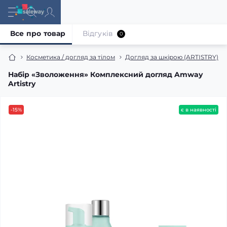
Все про товар
Відгуків
0
Косметика / догляд за тілом
Догляд за шкірою (ARTISTRY)
Набір «Зволоження» Комплексний догляд Amway
Artistry
-15%
є в наявності