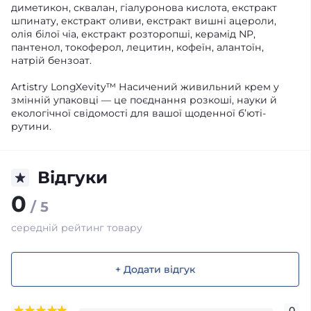
диметикон, сквалан, гіалуронова кислота, екстракт
шпинату, екстракт оливи, екстракт вишні ацероли,
олія білої чіа, екстракт розторопші, керамід NP,
пантенол, токоферол, лецитин, кофеїн, алантоїн,
натрій бензоат.
Artistry LongXevity™ Насичений живильний крем у
змінній упаковці — це поєднання розкоші, науки й
екологічної свідомості для вашої щоденної б’юті-
рутини.
Відгуки
0
/ 5
середній рейтинг товару
+ Додати відгук
0