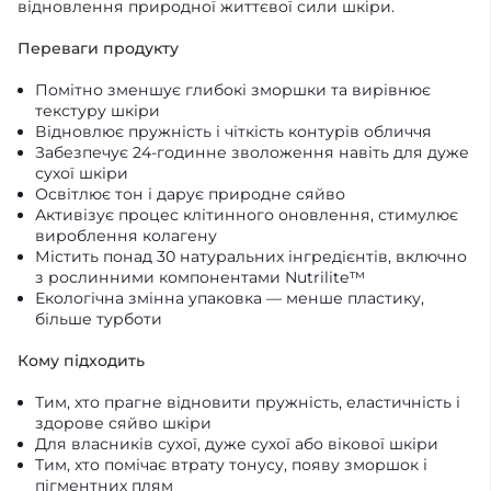
відновлення природної життєвої сили шкіри.
Переваги продукту
Помітно зменшує глибокі зморшки та вирівнює
текстуру шкіри
Відновлює пружність і чіткість контурів обличчя
Забезпечує 24-годинне зволоження навіть для дуже
сухої шкіри
Освітлює тон і дарує природне сяйво
Активізує процес клітинного оновлення, стимулює
вироблення колагену
Містить понад 30 натуральних інгредієнтів, включно
з рослинними компонентами Nutrilite™
Екологічна змінна упаковка — менше пластику,
більше турботи
Кому підходить
Тим, хто прагне відновити пружність, еластичність і
здорове сяйво шкіри
Для власників сухої, дуже сухої або вікової шкіри
Тим, хто помічає втрату тонусу, появу зморшок і
пігментних плям