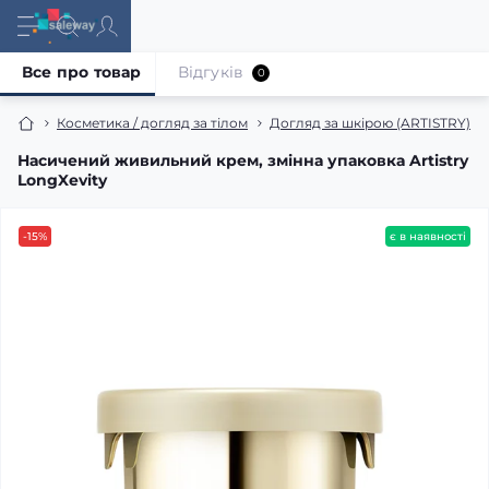
Все про товар
Відгуків
0
Косметика / догляд за тілом
Догляд за шкірою (ARTISTRY)
Насичений живильний крем, змінна упаковка Artistry
LongXevity
-15%
є в наявності