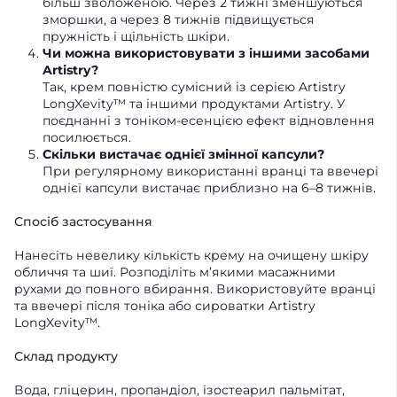
більш зволоженою. Через 2 тижні зменшуються
зморшки, а через 8 тижнів підвищується
пружність і щільність шкіри.
Чи можна використовувати з іншими засобами
Artistry?
Так, крем повністю сумісний із серією Artistry
LongXevity™ та іншими продуктами Artistry. У
поєднанні з тоніком-есенцією ефект відновлення
посилюється.
Скільки вистачає однієї змінної капсули?
При регулярному використанні вранці та ввечері
однієї капсули вистачає приблизно на 6–8 тижнів.
Спосіб застосування
Нанесіть невелику кількість крему на очищену шкіру
обличчя та шиї. Розподіліть м’якими масажними
рухами до повного вбирання. Використовуйте вранці
та ввечері після тоніка або сироватки Artistry
LongXevity™.
Склад продукту
Вода, гліцерин, пропандіол, ізостеарил пальмітат,