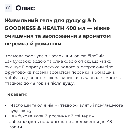
Опис
Живильний гель для душу g & h
GOODNESS & HEALTH 400 мл — ніжне
очищення та зволоження з ароматом
персика й ромашки
Кремова формула з маслом ши, олією білої чіа,
бамбуковою водою та оливковою олією, що м’яко
очищує й одразу насичує вологою, огортаючи тіло
фруктово-квітковим ароматом персика й ромашки.
Клінічно доведено: шкіра залишається зволоженою та
гладкою до 48 годин після душу.
Переваги:
Масло ши та олія чіа миттєво живлять і пом’якшують
суху шкіру
Бамбукова вода й рослинний гліцерин
забезпечують пролонговане зволоження до 48
годин