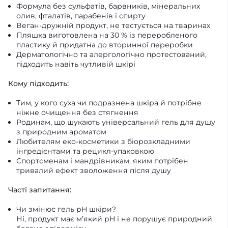
Формула без сульфатів, барвників, мінеральних
олив, фталатів, парабенів і спирту
Веган-дружній продукт, не тестується на тваринах
Пляшка виготовлена на 30 % із переробленого
пластику й придатна до вторинної переробки
Дерматологічно та алергологічно протестований,
підходить навіть чутливій шкірі
Кому підходить:
Тим, у кого суха чи подразнена шкіра й потрібне
ніжне очищення без стягнення
Родинам, що шукають універсальний гель для душу
з природним ароматом
Любителям еко-косметики з біорозкладними
інгредієнтами та рецикл-упаковкою
Спортсменам і мандрівникам, яким потрібен
тривалий ефект зволоження після душу
Часті запитання:
Чи змінює гель pH шкіри?
Ні, продукт має м’який pH і не порушує природний