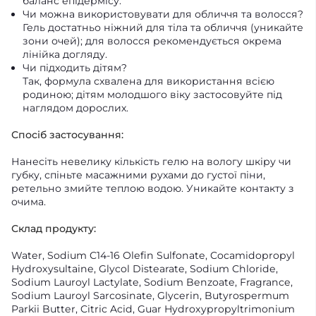
баланс епідермісу.
Чи можна використовувати для обличчя та волосся?
Гель достатньо ніжний для тіла та обличчя (уникайте
зони очей); для волосся рекомендується окрема
лінійка догляду.
Чи підходить дітям?
Так, формула схвалена для використання всією
родиною; дітям молодшого віку застосовуйте під
наглядом дорослих.
Спосіб застосування:
Нанесіть невелику кількість гелю на вологу шкіру чи
губку, спіньте масажними рухами до густої піни,
ретельно змийте теплою водою. Уникайте контакту з
очима.
Склад продукту:
Water, Sodium C14-16 Olefin Sulfonate, Cocamidopropyl
Hydroxysultaine, Glycol Distearate, Sodium Chloride,
Sodium Lauroyl Lactylate, Sodium Benzoate, Fragrance,
Sodium Lauroyl Sarcosinate, Glycerin, Butyrospermum
Parkii Butter, Citric Acid, Guar Hydroxypropyltrimonium