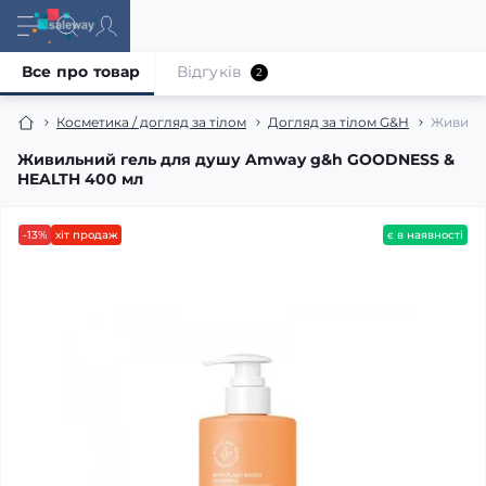
Все про товар
Відгуків
2
Косметика / догляд за тілом
Догляд за тілом G&H
Живиль
Живильний гель для душу Amway g&h GOODNESS &
HEALTH 400 мл
-13%
хіт продаж
є в наявності