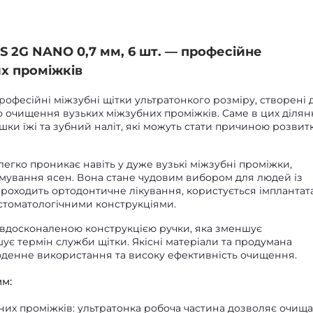
S 2G NANO 0,7 мм, 6 шт. — професійне
х проміжків
офесійні міжзубні щітки ультратонкого розміру, створені 
 очищення вузьких міжзубних проміжків. Саме в цих ділян
шки їжі та зубний наліт, які можуть стати причиною розвит
легко проникає навіть у дуже вузькі міжзубні проміжки,
мування ясен. Вона стане чудовим вибором для людей із
проходить ортодонтичне лікування, користується імплантат
стоматологічними конструкціями.
 вдосконаленою конструкцією ручки, яка зменшує
ує термін служби щітки. Якісні матеріали та продумана
денне використання та високу ефективність очищення.
мм:
бних проміжків: ультратонка робоча частина дозволяє очищ