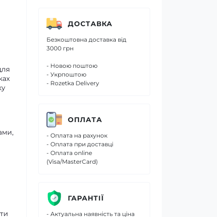
ДОСТАВКА
Безкоштовна доставка від
3000 грн
- Новою поштою
для
- Укрпоштою
ках
- Rozetka Delivery
ку
ОПЛАТА
ами,
- Оплата на рахунок
- Оплата при доставці
- Оплата online
(Visa/MasterCard)
ГАРАНТІЇ
ати
- Актуальна наявність та ціна