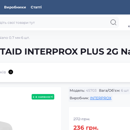
Виробники
Статті
к
no 0.7 мм 6 шт.
TAID INTERPROX PLUS 2G Na
ків
0
Модель:
45703
Вага/Об’єм:
6 шт
є в наявності
Виробник:
INTERPROX
272 грн.
236 грн.