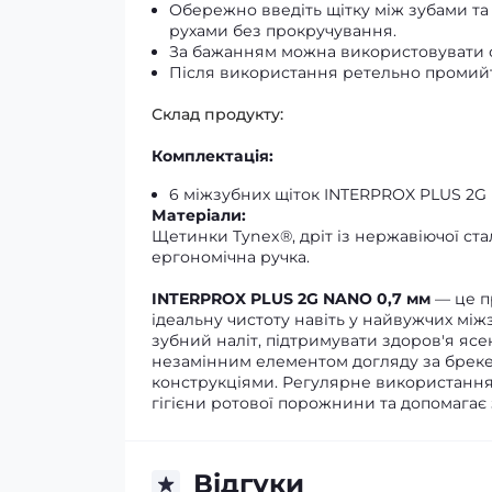
Обережно введіть щітку між зубами т
рухами без прокручування.
За бажанням можна використовувати с
Після використання ретельно промийт
Склад продукту:
Комплектація:
6 міжзубних щіток INTERPROX PLUS 2G 
Матеріали:
Щетинки Tynex®, дріт із нержавіючої ст
ергономічна ручка.
INTERPROX PLUS 2G NANO 0,7 мм
— це п
ідеальну чистоту навіть у найвужчих мі
зубний наліт, підтримувати здоров'я ясен
незамінним елементом догляду за бреке
конструкціями. Регулярне використання
гігієни ротової порожнини та допомагає 
Відгуки