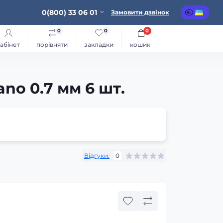
0(800) 33 06 01
Замовити дзвінок
0
0
0
абінет
порівняти
закладки
кошик
no 0.7 мм 6 шт.
Відгуки:
0