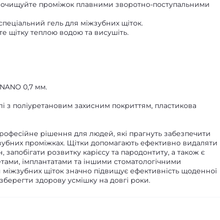
а очищуйте проміжок плавними зворотно-поступальними
пеціальний гель для міжзубних щіток.
е щітку теплою водою та висушіть.
NANO 0,7 мм.
алі з поліуретановим захисним покриттям, пластикова
рофесійне рішення для людей, які прагнуть забезпечити
жзубних проміжках. Щітки допомагають ефективно видаляти
, запобігати розвитку карієсу та пародонтиту, а також є
тами, імплантатами та іншими стоматологічними
 міжзубних щіток значно підвищує ефективність щоденної
зберегти здорову усмішку на довгі роки.