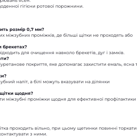
рювань ясен.
щоденної гігієни ротової порожнини.
ить розмір 0,7 мм?
х міжзубних проміжків, де більші щітки не проходять або
и брекетах?
дходить для очищення навколо брекетів, дуг і замків.
ати?
іуретанове покриття, яке допомагає захистити емаль, ясна 
ки?
бний наліт, а білі можуть вказувати на ділянки
.
 щітки щодня?
ти міжзубні проміжки щодня для ефективної профілактики
ітка проходить вільно, при цьому щетинки повинні торкати
контактувати з ними.