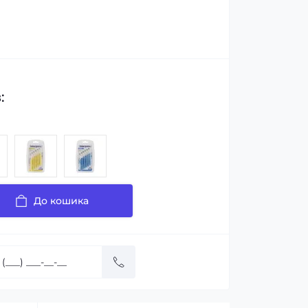
:
До кошика