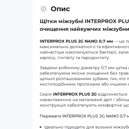
Опис
Щітки міжзубні INTERPROX PLU
очищення найвужчих міжзубни
INTERPROX PLUS 2G NANO 0,7 мм
— це пр
максимально делікатного та ефективного
найчастіше накопичуються бактерії, зали
карієсу, гінгівіту та пародонтиту.
Завдяки робочому діаметру 0,7 мм щітка 
забезпечуючи якісне очищення без трав
щільно розташованими зубами, тих, хто 
мостоподібними протезами або іншими 
Серія
INTERPROX PLUS 2G
відрізняється
навантаження на металевий дріт і збільш
конструкція забезпечують комфортне що
Переваги INTERPROX PLUS 2G NANO 0,7 
Ідеально підходить для вузьких міжзу