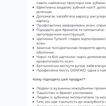
навіть найменші простори між зубами.
Ефективно видаляє зубний наліт: допом
ділянках.
Допомагає запобігати карієсу: регул
карієсу.
Профілактика захворювань ясен: сприя
Підходить для брекетів та імплантатів
ортопедичних конструкцій.
Щетинки Tynex®: гладко відполіровані 
ясен.
Захисне поліуретанове покриття дроту
оболонки.
Чорні та білі щетинки: чорні допомагаю
кровоточивість ясен.
Ергономічна вигнута ручка: забезпечу
Професійна якість DENTAID: одна з на
Кому підходить цей продукт?
Людям із вузькими міжзубними промі
Пацієнтам із брекет-системами.
Людям із зубними імплантатами та мо
Тим, хто має схильність до міжзубного 