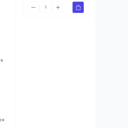
та
ся