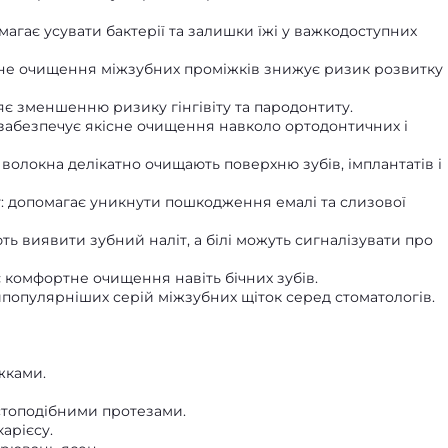
агає усувати бактерії та залишки їжі у важкодоступних
ярне очищення міжзубних проміжків знижує ризик розвитку
є зменшенню ризику гінгівіту та пародонтиту.
: забезпечує якісне очищення навколо ортодонтичних і
волокна делікатно очищають поверхню зубів, імплантатів і
: допомагає уникнути пошкодження емалі та слизової
ть виявити зубний наліт, а білі можуть сигналізувати про
є комфортне очищення навіть бічних зубів.
йпопулярніших серій міжзубних щіток серед стоматологів.
жками.
стоподібними протезами.
карієсу.