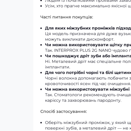
Людям із початковими проявами захво
Усім, хто прагне максимально якісної 
Часті питання покупців:
Для яких міжзубних проміжків підход
Ця модель призначена для дуже вузьки
можуть викликати дискомфорт.
Чи можна використовувати щітку пр
Так. INTERPROX PLUS 2G NANO чудово пі
Чи пошкоджує дріт зуби або імплант
Ні. Металевий дріт має спеціальне пол
імплантати.
Для чого потрібні чорні та білі щетин
Чорні волокна допомагають побачити зу
кровоточивості ясен під час очищення
Чи можна використовувати міжзубні
Так. Стоматологи рекомендують очища
карієсу та захворювань пародонту.
Спосіб застосування:
Оберіть міжзубний проміжок, у який щ
поверхні зубів, а металевий дріт — не 