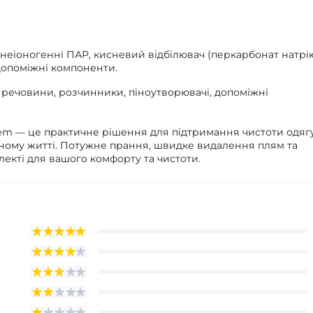
еіоногенні ПАР, кисневий відбілювач (перкарбонат натрію
 допоміжні компоненти.
і речовини, розчинники, піноутворювачі, допоміжні
em — це практичне рішення для підтримання чистоти одягу
ному житті. Потужне прання, швидке видалення плям та
екті для вашого комфорту та чистоти.