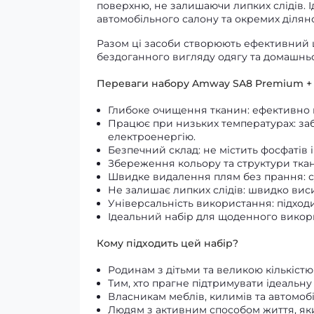
поверхню, не залишаючи липких слідів. І
автомобільного салону та окремих діляно
Разом ці засоби створюють ефективний 
бездоганного вигляду одягу та домашнь
Переваги набору Amway SA8 Premium + 
Глибоке очищення тканин: ефективно 
Працює при низьких температурах: заб
електроенергію.
Безпечний склад: не містить фосфатів 
Збереження кольору та структури тка
Швидке видалення плям без прання: су
Не залишає липких слідів: швидко виси
Універсальність використання: підходи
Ідеальний набір для щоденного викор
Кому підходить цей набір?
Родинам з дітьми та великою кількіст
Тим, хто прагне підтримувати ідеальну
Власникам меблів, килимів та автомоб
Людям з активним способом життя, як