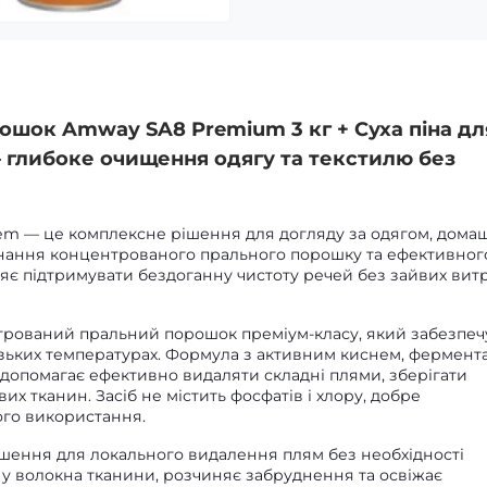
шок Amway SA8 Premium 3 кг + Суха піна дл
 глибоке очищення одягу та текстилю без
iem — це комплексне рішення для догляду за одягом, дома
днання концентрованого прального порошку та ефективног
яє підтримувати бездоганну чистоту речей без зайвих вит
ований пральний порошок преміум-класу, який забезпеч
зьких температурах. Формула з активним киснем, фермент
допомагає ефективно видаляти складні плями, зберігати
вих тканин. Засіб не містить фосфатів і хлору, добре
ого використання.
ішення для локального видалення плям без необхідності
у волокна тканини, розчиняє забруднення та освіжає