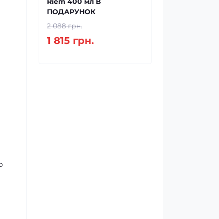
Riem 400 мл В
ПОДАРУНОК
2 088 грн.
1 815 грн.
о