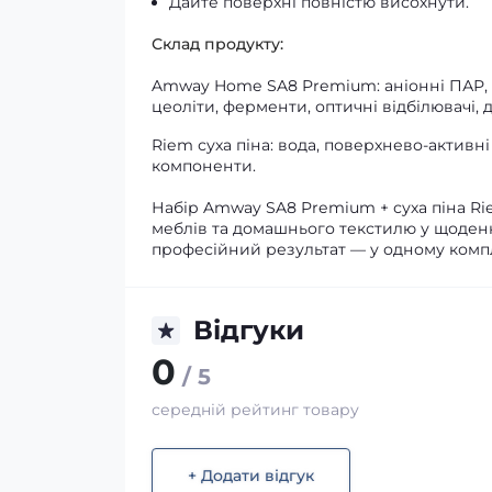
Дайте поверхні повністю висохнути.
Склад продукту:
Amway Home SA8 Premium: аніонні ПАР, н
цеоліти, ферменти, оптичні відбілювачі,
Riem суха піна: вода, поверхнево-активн
компоненти.
Набір Amway SA8 Premium + суха піна Ri
меблів та домашнього текстилю у щоден
професійний результат — у одному компл
Відгуки
0
/ 5
середній рейтинг товару
+ Додати відгук