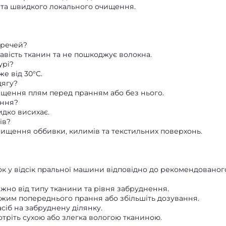
 та швидкого локального очищення.
 речей?
авість тканин та не пошкоджує волокна.
урі?
е від 30°C.
дягу?
чищення плям перед пранням або без нього.
ання?
идко висихає.
ів?
 очищення оббивки, килимів та текстильних поверхонь.
к у відсік пральної машини відповідно до рекомендованог
жно від типу тканини та рівня забруднення.
жим попереднього прання або збільшіть дозування.
сіб на забруднену ділянку.
ротріть сухою або злегка вологою тканиною.