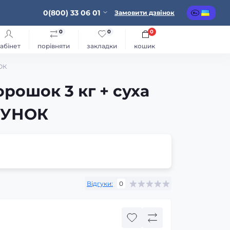
0(800) 33 06 01
Замовити дзвінок
0
0
0
абінет
порівняти
закладки
кошик
ОК
рошок 3 кг + суха
АРУНОК
Відгуки:
0