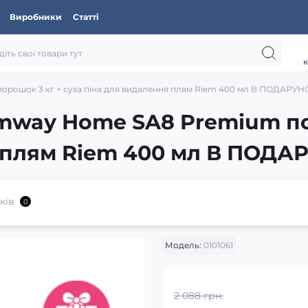
Виробники
Статті
к
рошок 3 кг + суха піна для видалення плям Riem 400 мл В ПОДАРУН
mway Home SA8 Premium по
я плям Riem 400 мл В ПОД
ків
0
Модель:
0101061
2 088 грн.