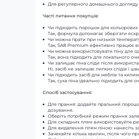
Для регулярного домашнього догляду
Часті питання покупців:
Чи підходить порошок для кольорових
Так, формула допомагає зберігати яскр
Чи можна прати при низькій температ
Так, SA8 Premium ефективно працює вж
Чи можна використовувати піну для о
Так, вона підходить для локального о
Чи залишає піна сліди після використ
Ні, засіб не залишає липких слідів і шв
Чи підходить засіб для меблів та килим
Так, суха піна ідеально підходить для
Спосіб застосування:
Для прання: додайте пральний порошо
дозування.
Оберіть потрібний режим прання зале
Для складних плям використовуйте ре
Для видалення плям піною: нанесіть за
Зачекайте кілька хвилин, після чого п