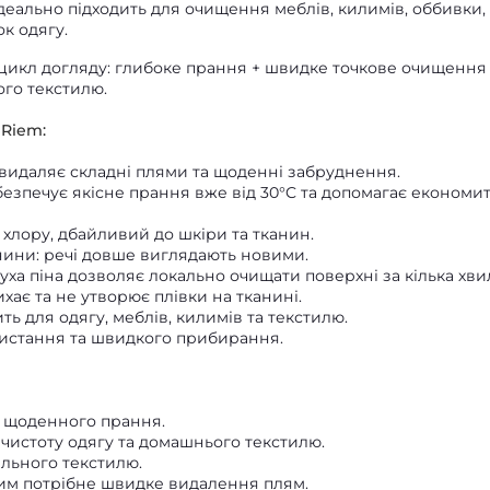
деально підходить для очищення меблів, килимів, оббивки,
к одягу.
цикл догляду: глибоке прання + швидке точкове очищення
ого текстилю.
Riem:
видаляє складні плями та щоденні забруднення.
езпечує якісне прання вже від 30°C та допомагає економи
і хлору, дбайливий до шкіри та тканин.
нини: речі довше виглядають новими.
ха піна дозволяє локально очищати поверхні за кілька хви
хає та не утворює плівки на тканині.
ть для одягу, меблів, килимів та текстилю.
истання та швидкого прибирання.
ю щоденного прання.
 чистоту одягу та домашнього текстилю.
ільного текстилю.
им потрібне швидке видалення плям.