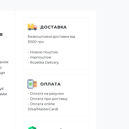
ДОСТАВКА
я
Безкоштовна доставка від
3000 грн
- Новою поштою
- Укрпоштою
шнім
- Rozetka Delivery
о
рат
ОПЛАТА
ує
ами
- Оплата на рахунок
- Оплата при доставці
- Оплата online
(Visa/MasterCard)