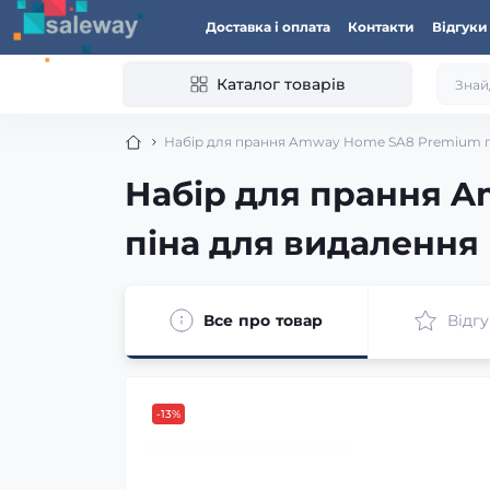
Доставка і оплата
Контакти
Відгуки
Каталог товарів
Набір для прання Amway Home SA8 Premium по
Набір для прання A
піна для видаленн
Все про товар
Відгу
-13%