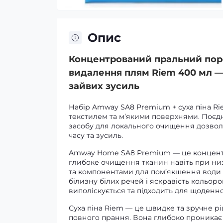
Опис
Концентрований пральний поро
видалення плям Riem 400 мл —
зайвих зусиль
Набір Amway SA8 Premium + суха піна R
текстилем та м’якими поверхнями. Поє
засобу для локального очищення дозвол
часу та зусиль.
Amway Home SA8 Premium — це концентр
глибоке очищення тканин навіть при ни
та компонентами для пом’якшення води 
білизну білих речей і яскравість кольоро
виполіскується та підходить для щоденн
Суха піна Riem — це швидке та зручне р
повного прання. Вона глибоко проникає 