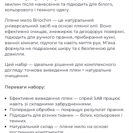
хвилин після нанесення та підходить для білого,
кольорового і темного одягу.
Лляне мило Briochin — це натуральний
універсальний засіб на основі лляної олії. Воно
ефективно очищає, знежирює та дезодорує поверхні,
підходить для ручного прання, прибирання кухні,
ванної кімнати, підлоги та навіть миття рук. М’яка
формула не подразнює шкіру та є безпечною для
довкілля.
Цей набір — ідеальне рішення для комплексного
догляду: точкове виведення плям + натуральне
очищення.
Переваги набору:
Ефективне виведення плям — спрей SA8 працює
навіть зі складними забрудненнями.
Попередня обробка — покращує результат прання.
Підходить для різних тканин — білих, кольорових і
темних.
Натуральний склад — лляне мило на основі
рослинних компонентів.