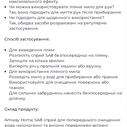
максимального ефекту.
Чи можна використовувати лляне мило для рук?
Так, воно підходить для миття рук після прибирання.
Чи підходить для щоденного використання?
Так, обидва засоби розраховані на регулярне
застосування.
Спосіб застосування:
Для виведення плям:
Розпиліть спрей SA8 безпосередньо на пляму.
Залиште на кілька хвилин.
Виперіть річ у пральній машині або вручну.
Для використання лляного мила:
Розведіть мило у воді для прибирання або прання.
Використовуйте для очищення поверхонь або
тканин.
Для сильних забруднень нанесіть безпосередньо на
ділянку.
Склад продукту:
Amway Home SA8 спрей для попереднього очищення:
вода, неіоногенні та аніонні поверхнево-активні