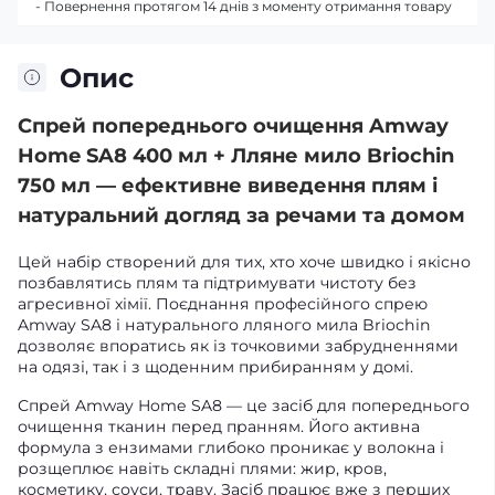
- Повернення протягом 14 днів з моменту отримання товару
Опис
Спрей попереднього очищення Amway
Home SA8 400 мл + Лляне мило Briochin
750 мл — ефективне виведення плям і
натуральний догляд за речами та домом
Цей набір створений для тих, хто хоче швидко і якісно
позбавлятись плям та підтримувати чистоту без
агресивної хімії. Поєднання професійного спрею
Amway SA8 і натурального лляного мила Briochin
дозволяє впоратись як із точковими забрудненнями
на одязі, так і з щоденним прибиранням у домі.
Спрей Amway Home SA8 — це засіб для попереднього
очищення тканин перед пранням. Його активна
формула з ензимами глибоко проникає у волокна і
розщеплює навіть складні плями: жир, кров,
косметику, соуси, траву. Засіб працює вже з перших