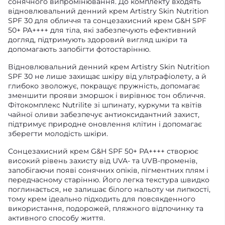
сонячного випромінювання. До комплекту входять
відновлювальний денний крем Artistry Skin Nutrition
SPF 30 для обличчя та сонцезахисний крем G&H SPF
50+ PA++++ для тіла, які забезпечують ефективний
догляд, підтримують здоровий вигляд шкіри та
допомагають запобігти фотостарінню.
Відновлювальний денний крем Artistry Skin Nutrition
SPF 30 не лише захищає шкіру від ультрафіолету, а й
глибоко зволожує, покращує пружність, допомагає
зменшити прояви зморшок і вирівнює тон обличчя.
Фітокомплекс Nutrilite зі шпинату, куркуми та квітів
чайної оливи забезпечує антиоксидантний захист,
підтримує природне оновлення клітин і допомагає
зберегти молодість шкіри.
Сонцезахисний крем G&H SPF 50+ PA++++ створює
високий рівень захисту від UVA- та UVB-променів,
запобігаючи появі сонячних опіків, пігментних плям і
передчасному старінню. Його легка текстура швидко
поглинається, не залишає білого нальоту чи липкості,
тому крем ідеально підходить для повсякденного
використання, подорожей, пляжного відпочинку та
активного способу життя.