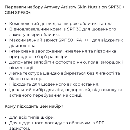
Переваги набору Amway Artistry Skin Nutrition SPF30 +
G&H SPF50+:
Комплексний догляд за шкірою обличчя та тіла.
Відновлювальний крем із SPF 30 для щоденного
захисту шкіри обличчя.
Максимальний захист SPF 50+ PA++++ для відкритих
ділянок тіла.
Інтенсивне зволоження, живлення та підтримка
природного бар'єра шкіри.
Допомагає запобігти фотостарінню, появі зморшок і
пігментації.
Легка текстура швидко вбирається без липкості та
білого нальоту.
Підходить для щоденного використання.
Ідеальний вибір для літа, подорожей, відпочинку та
активного перебування на сонці.
Кому підходить цей набір?
Для всіх типів шкіри.
Для щоденного догляду за обличчям із SPF-
захистом.