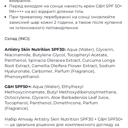
вбирання.
Перед виходом на сонце нанесіть крем G&H SPF 50+
PA++++ на всі відкриті ділянки тіла.
При тривалому перебуванні на сонці оновлюйте
захисний шар кожні 2 години, а також після купання
чи інтенсивного потовиділення.
Склад (INCI):
Artistry Skin Nutrition SPF30:
Aqua (Water), Glycerin,
Niacinamide, Butylene Glycol, Tocopheryl Acetate,
Panthenol, Spinacia Oleracea Extract, Curcuma Longa
Root Extract, Camellia Oleifera Flower Extract, Sodium
Hyaluronate, Carbomer, Parfum (Fragrance),
Phenoxyethanol.
G&H SPF50+:
Aqua (Water), Ethylhexyl
Methoxycinnamate, Butyl Methoxydibenzoylmethane,
Octocrylene, Glycerin, Aloe Barbadensis Leaf Juice,
Tocopherol, Panthenol, Dimethicone, Parfum
(Fragrance).
Набір Amway Artistry Skin Nutrition SPF30 + G&H SPF50+
— це ідеальне рішення для комплексного догляду за