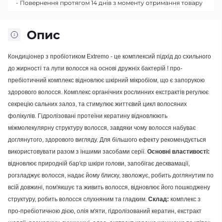
- Повернення протягом 14 днів з моменту отримання товару
Опис
Кондиціонер з пробіотиком Extremo - це комплексий підхід до схильного
до жирності та лупи волосся на основі дружніх бактерій ! про-
пребіотичний комплекс відновлює шкірний мікробіом, що є запорукою
здорового волосся. Комплекс органічних рослинних екстрактів регулює
секрецію сальних залоз, та стимулює життєвий цикл волосяних
фолікулів. Гідролізовані протеїни кератину відновлюють
міжмолекулярну структуру волосся, завдяки чому волосся набуває
доглянутого, здорового вигляду. Для більшого ефекту рекомендується
використовувати разом з іншими засобами серії.
Основні властивості:
відновлює природній бар'єр шкіри голови, запобігає десквамації,
рогзладжує волосся, надає йому блиску, зволожує, робить доглянутим по
всій довжині, пом'якшує та живить волосся, відновлює його пошкоджену
структуру, робить волосся слухняним та гладким.
Склад:
комплекс з
про-пребіотичною дією, олія м'яти, гідролізований кератин, екстракт