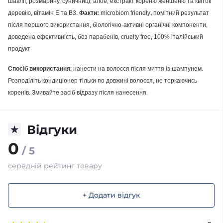
шавлії, розмарину, суничниці, алое, екстракт кореню женшеню та квіток
деревію, вітамін Е та В3.
Факти:
microbiom friendly
,
помітний результат
після першого використання, біологічно-активні органічні компоненти,
доведена ефективність, без парабенів, cruelty free, 100% італійський
продукт
Спосіб використання
: нанести на волосся після миття із шампунем.
Розподіліть кондиціонер тільки по довжині волосся, не торкаючись
коренів. Змивайте засіб відразу після нанесення.
Відгуки
0
/ 5
середній рейтинг товару
+ Додати відгук