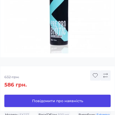
632 грн.
586 грн.
Повідомити про наявність
Модель:
EX227
Вага/Об’єм:
500 мл
Виробник:
Extremo