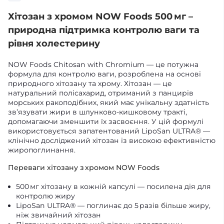
Хітозан з хромом NOW Foods 500 мг –
природна підтримка контролю ваги та
рівня холестерину
NOW Foods Chitosan with Chromium — це потужна
формула для контролю ваги, розроблена на основі
природного хітозану та хрому. Хітозан — це
натуральний полісахарид, отриманий з панцирів
морських ракоподібних, який має унікальну здатність
зв’язувати жири в шлунково-кишковому тракті,
допомагаючи зменшити їх засвоєння. У цій формулі
використовується запатентований LipoSan ULTRA® —
клінічно досліджений хітозан із високою ефективністю
жиропоглинання.
Переваги хітозану з хромом NOW Foods
500 мг хітозану в кожній капсулі — посилена дія для
контролю жиру
LipoSan ULTRA® — поглинає до 5 разів більше жиру,
ніж звичайний хітозан