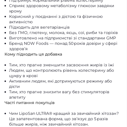
Підтримує нормальний рівень холестерину
Сприяє здоровому метаболізму глюкози завдяки
хрому
Корисний у поєднанні з дієтою та фізичною
активністю
Підходить для вегетаріанців
Без ГМО, глютену, молока, яєць, сої, риби та горіхів
Виготовлено на підприємстві зі стандартами GMP
Бренд NOW Foods — понад 50 років довіри у сфері
здоров’я
Кому підходить ця добавка
Тим, хто прагне зменшити засвоєння жирів із їжі
Людям, що контролюють рівень холестерину або
цукру в крові
Активним людям, які дотримуються режиму або
дієти
Тим, хто прагне знизити вагу без стимуляторів
апетиту
Часті питання покупців
Чим LipoSan ULTRA® кращий за звичайний хітозан?
Це запатентована форма, що зв’язує до 5 разів
більше жирів, ніж звичайний хітозан.