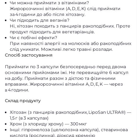
Чи можна приймати з вітамінами?
Жиророзчинні вітаміни (A, D, E, K) слід приймати
за 4 години до або після хітозану.
Чи підходить для веганів?
Ні, хітозан походить з панцирів ракоподібних. Проте
продукт підходить для вегетаріанців.
Чи є побічні ефекти?
При наявності алергії на молюсків або ракоподібних
слід уникати. Можливі легко травні розлади.
Спосіб застосування
Приймати по 3 капсули безпосередньо перед двома
основними прийомами їжі. Не перевищуйте 6 капсул
на добу. Приймати разом з дієтою та фізичними
вправами. Жиророзчинні вітаміни A, D, E, K — через
≥ 4 години.
Склад продукту
Хітозан (з панцирів ракоподібних, LipoSan ULTRA®) —
1,5 г (в 3 капсулах)
Хром (з хлориду хрому) — 300 мкг
Інші: гіпромелоза (целюлозна капсула), стеаринова
кислота (рослинна), діоксид кремнію