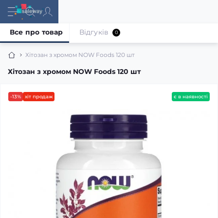
Все про товар
Відгуків
0
Хітозан з хромом NOW Foods 120 шт
Хітозан з хромом NOW Foods 120 шт
-13%
хіт продаж
є в наявності