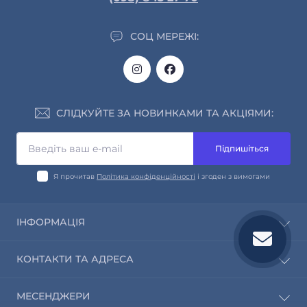
СОЦ МЕРЕЖІ:
СЛІДКУЙТЕ ЗА НОВИНКАМИ ТА АКЦІЯМИ:
Підпишіться
Я прочитав
Політика конфіденційності
і згоден з вимогами
ІНФОРМАЦІЯ
Про нас
КОНТАКТИ ТА АДРЕСА
Інформація про доставку та оплату
Обмін і повернення
info@saleway.org
МЕСЕНДЖЕРИ
Політика конфіденційності