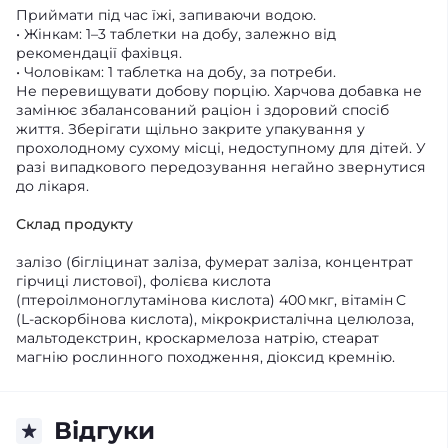
Приймати під час їжі, запиваючи водою.
• Жінкам: 1–3 таблетки на добу, залежно від
рекомендації фахівця.
• Чоловікам: 1 таблетка на добу, за потреби.
Не перевищувати добову порцію. Харчова добавка не
замінює збалансований раціон і здоровий спосіб
життя. Зберігати щільно закрите упакування у
прохолодному сухому місці, недоступному для дітей. У
разі випадкового передозування негайно звернутися
до лікаря.
Склад продукту
залізо (бігліцинат заліза, фумерат заліза, концентрат
гірчиці листової), фолієва кислота
(птероілмоноглутамінова кислота) 400 мкг, вітамін C
(L‑аскорбінова кислота), мікрокристалічна целюлоза,
мальтодекстрин, кроскармелоза натрію, стеарат
магнію рослинного походження, діоксид кремнію.
Відгуки