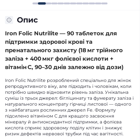
Опис
Iron Folic Nutrilite — 90 таблеток для
підтримки здорової крові та
пренатального захисту (18 мг трійного
заліза + 400 мкг фолієвої кислоти +
вітамін C, 90–30 днів залежно від дози)
Iron Folic Nutrilite розроблений спеціально для жінок
репродуктивного віку, але підходить і чоловікам, коли
потрібно швидко відновити рівень заліза. Унікальна
суміш із трьох джерел: бігліцинату та фумерату заліза і
натурального концентрату гірчиці листової — одного
з найбагатших рослинних джерел Fe. Формулу
підсилено вітаміном C для кращого засвоєння
мінералу й антиоксидантної підтримки, а фолієва
кислота сприяє здоровому поділу клітин і знижує
ризик дефектів нервової трубки під час вагітності.