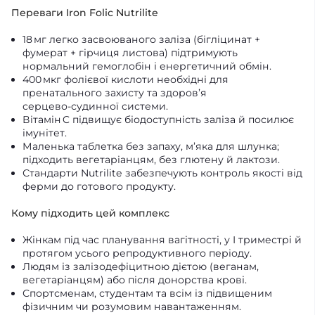
Переваги Iron Folic Nutrilite
18 мг легко засвоюваного заліза (бігліцинат +
фумерат + гірчиця листова) підтримують
нормальний гемоглобін і енергетичний обмін.
400 мкг фолієвої кислоти необхідні для
пренатального захисту та здоров’я
серцево‑судинної системи.
Вітамін C підвищує біодоступність заліза й посилює
імунітет.
Маленька таблетка без запаху, м’яка для шлунка;
підходить вегетаріанцям, без глютену й лактози.
Стандарти Nutrilite забезпечують контроль якості від
ферми до готового продукту.
Кому підходить цей комплекс
Жінкам під час планування вагітності, у I триместрі й
протягом усього репродуктивного періоду.
Людям із залізодефіцитною дієтою (веганам,
вегетаріанцям) або після донорства крові.
Спортсменам, студентам та всім із підвищеним
фізичним чи розумовим навантаженням.