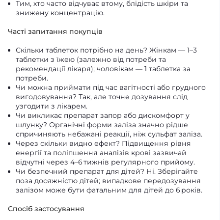
Тим, хто часто відчуває втому, блідість шкіри та
знижену концентрацію.
Часті запитання покупців
Скільки таблеток потрібно на день? Жінкам — 1–3
таблетки з їжею (залежно від потреби та
рекомендації лікаря); чоловікам — 1 таблетка за
потреби.
Чи можна приймати під час вагітності або грудного
вигодовування? Так, але точне дозування слід
узгодити з лікарем.
Чи викликає препарат запор або дискомфорт у
шлунку? Органічні форми заліза значно рідше
спричиняють небажані реакції, ніж сульфат заліза.
Через скільки видно ефект? Підвищення рівня
енергії та поліпшення аналізів крові зазвичай
відчутні через 4–6 тижнів регулярного прийому.
Чи безпечний препарат для дітей? Ні. Зберігайте
поза досяжністю дітей; випадкове передозування
залізом може бути фатальним для дітей до 6 років.
Спосіб застосування