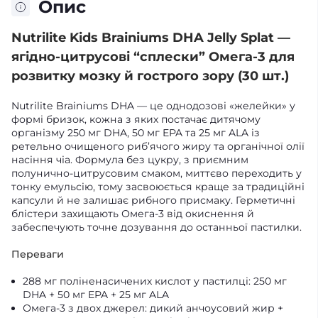
Опис
Nutrilite Kids Brainiums DHA Jelly Splat —
ягідно-цитрусові “сплески” Омега-3 для
розвитку мозку й гострого зору (30 шт.)
Nutrilite Brainiums DHA — це однодозові «желейки» у
формі бризок, кожна з яких постачає дитячому
організму 250 мг DHA, 50 мг EPA та 25 мг ALA із
ретельно очищеного риб’ячого жиру та органічної олії
насіння чіа. Формула без цукру, з приємним
полунично-цитрусовим смаком, миттєво переходить у
тонку емульсію, тому засвоюється краще за традиційні
капсули й не залишає рибного присмаку. Герметичні
блістери захищають Омега-3 від окиснення й
забеспечують точне дозування до останньої пастилки.
Переваги
288 мг поліненасичених кислот у пастилці: 250 мг
DHA + 50 мг EPA + 25 мг ALA
Омега-3 з двох джерел: дикий анчоусовий жир +