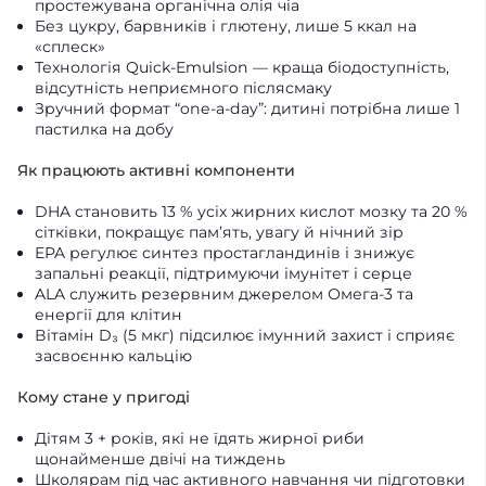
простежувана органічна олія чіа
Без цукру, барвників і глютену, лише 5 ккал на
«сплеск»
Технологія Quick-Emulsion — краща біодоступність,
відсутність неприємного післясмаку
Зручний формат “one-a-day”: дитині потрібна лише 1
пастилка на добу
Як працюють активні компоненти
DHA становить 13 % усіх жирних кислот мозку та 20 %
сітківки, покращує пам’ять, увагу й нічний зір
EPA регулює синтез простагландинів і знижує
запальні реакції, підтримуючи імунітет і серце
ALA служить резервним джерелом Омега-3 та
енергії для клітин
Вітамін D₃ (5 мкг) підсилює імунний захист і сприяє
засвоєнню кальцію
Кому стане у пригоді
Дітям 3 + років, які не їдять жирної риби
щонайменше двічі на тиждень
Школярам під час активного навчання чи підготовки