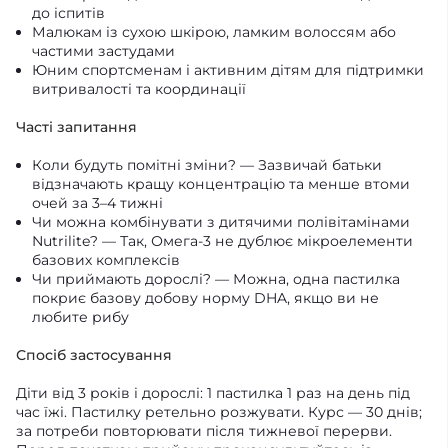
до іспитів
Малюкам із сухою шкірою, ламким волоссям або
частими застудами
Юним спортсменам і активним дітям для підтримки
витривалості та координації
Часті запитання
Коли будуть помітні зміни? — Зазвичай батьки
відзначають кращу концентрацію та менше втоми
очей за 3–4 тижні
Чи можна комбінувати з дитячими полівітамінами
Nutrilite? — Так, Омега-3 не дублює мікроелементи
базових комплексів
Чи приймають дорослі? — Можна, одна пастилка
покриє базову добову норму DHA, якщо ви не
любите рибу
Спосіб застосування
Діти від 3 років і дорослі: 1 пастилка 1 раз на день під
час їжі. Пастилку ретельно розжувати. Курс — 30 днів;
за потреби повторювати після тижневої перерви.