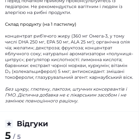
Перед початком прийому проконсультуйтесь із
педіатром. Не рекомендується вагітним і людям із
алергією на рибні продукти.
Склад продукту (на 1 пастилку)
концентрат риб’ячого жиру (360 мг Омега-3, у тому
числі DHA 250 мг, EPA 50 мг, ALA 25 мг); органічна олія
чіа; желатин; декстроза; фруктоза; концентрат
яблучного соку; натуральні ароматизатори «полуниця-
цитрус»; регулятор кислотності: лимонна кислота;
барвники: екстракт чорної моркви, куркумін; вітамін
D₃ (холекальциферол) 5 мкг; антиоксидант: змішані
токофероли; глазурувальний агент: карнаубський віск.
Без цукру, глютену, лактози, штучних консервантів і
ГМО. Дієтична добавка не є лікарським засобом і не
замінює повноцінного раціону.
Відгуки
5
/ 5