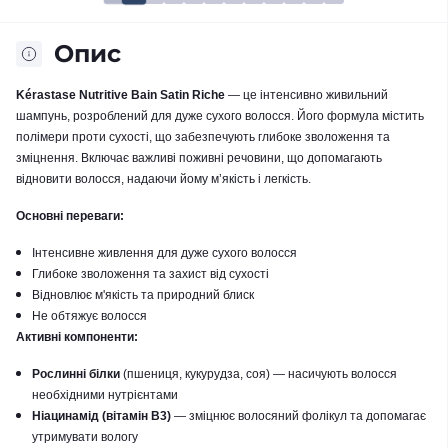
Опис
Kérastase Nutritive Bain Satin Riche
— це інтенсивно живильний
шампунь, розроблений для дуже сухого волосся. Його формула містить
полімери проти сухості, що забезпечують глибоке зволоження та
зміцнення. Включає важливі поживні речовини, що допомагають
відновити волосся, надаючи йому м’якість і легкість.
Основні переваги:
Інтенсивне живлення для дуже сухого волосся
Глибоке зволоження та захист від сухості
Відновлює м'якість та природний блиск
Не обтяжує волосся
Активні компоненти:
Рослинні білки
(пшениця, кукурудза, соя) — насичують волосся
необхідними нутрієнтами
Ніацинамід (вітамін B3)
— зміцнює волосяний фолікул та допомагає
утримувати вологу