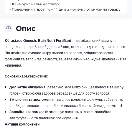
- 100% оригінальний товар
- Повернення протягом 14 днів з моменту отримання товару
Опис
Kérastase Genesis Bain Nutri-Fortifiant
— це збагачений шампунь,
спеціально розроблений для слабкого, схильного до випадіння волосся.
Він делікатно очищає шкіру голови та волосся, зміцнює волосяні
фолікули та запобігає ламкості, забезпечуючи необхідне зволоження та
живлення.
Основні характеристики:
Делікатне очищення:
ретельно, але м'яко очищає волосся та шкіру
голови, створюючи здорове середовище для росту волосся.
Зміцнення та зволоження:
зміцнює волосяні фолікули, забезпечує
необхідне зволоження, роблячи волосся більш стійким до ламкості.
​
Запобігання ламкості:
зменшує ламкість волосся, запобігає
заплутуванню та полегшує розчісування.
​
Активні компоненти: