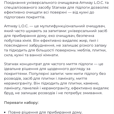
Поєднання універсального очищувача Amway L.O.C. та
спеціалізованого засобу Starwax для підлоги дозволяє
ефективно очищати всі поверхні — від кухні до
підлогових покриттів.
Amway L.O.C. — це мультифункціональний очищувач,
який часто шукають за запитами: універсальний засіб
для прибирання дому, еко очищувач, безпечна
побутова хімія. Він ефективно видаляє жир, пил і
повсякденні забруднення, не залишає різкого запаху
та підходить для більшості поверхонь: меблів, плитки,
скла, кухні та ванної кімнати.
Starwax концентрат для частого миття підлоги — це
ідеальне рішення для щоденного догляду за
покриттями. Популярні запити: чим мити підлогу без
розводів, засіб для плитки і ламінату, миття
керамограніту. Він підходить для плитки, каменю,
ламінату, панелей і керамограніту, ефективно видаляє
бруд, не залишає розводів і не потребує змивання.
Переваги набору:
Повне рішення для прибирання дому.