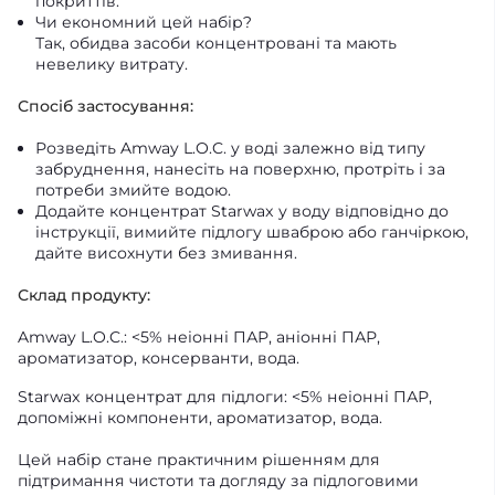
покриттів.
Чи економний цей набір?
Так, обидва засоби концентровані та мають
невелику витрату.
Спосіб застосування:
Розведіть Amway L.O.C. у воді залежно від типу
забруднення, нанесіть на поверхню, протріть і за
потреби змийте водою.
Додайте концентрат Starwax у воду відповідно до
інструкції, вимийте підлогу шваброю або ганчіркою,
дайте висохнути без змивання.
Склад продукту:
Amway L.O.C.: <5% неіонні ПАР, аніонні ПАР,
ароматизатор, консерванти, вода.
Starwax концентрат для підлоги: <5% неіонні ПАР,
допоміжні компоненти, ароматизатор, вода.
Цей набір стане практичним рішенням для
підтримання чистоти та догляду за підлоговими