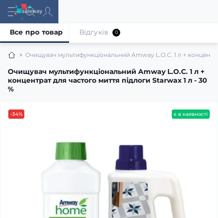
Все про товар
Відгуків
0
Очищувач мультифункціональний Amway L.O.C. 1 л + концентрат 
Очищувач мультифункціональний Amway L.O.C. 1 л +
концентрат для частого миття підлоги Starwax 1 л - 30
%
-34%
є в наявності