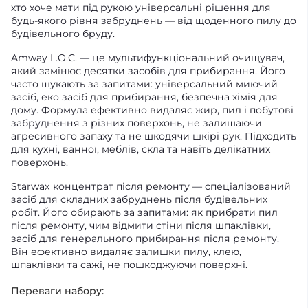
хто хоче мати під рукою універсальні рішення для
будь-якого рівня забруднень — від щоденного пилу до
будівельного бруду.
Amway L.O.C. — це мультифункціональний очищувач,
який замінює десятки засобів для прибирання. Його
часто шукають за запитами: універсальний миючий
засіб, еко засіб для прибирання, безпечна хімія для
дому. Формула ефективно видаляє жир, пил і побутові
забруднення з різних поверхонь, не залишаючи
агресивного запаху та не шкодячи шкірі рук. Підходить
для кухні, ванної, меблів, скла та навіть делікатних
поверхонь.
Starwax концентрат після ремонту — спеціалізований
засіб для складних забруднень після будівельних
робіт. Його обирають за запитами: як прибрати пил
після ремонту, чим відмити стіни після шпаклівки,
засіб для генерального прибирання після ремонту.
Він ефективно видаляє залишки пилу, клею,
шпаклівки та сажі, не пошкоджуючи поверхні.
Переваги набору: