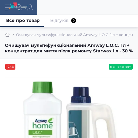
Все про товар
Відгуків
0
Очищувач мультифункціональний Amway L.O.C. 1 л + концентрат 
Очищувач мультифункціональний Amway L.O.C. 1 л +
концентрат для миття після ремонту Starwax 1 л - 30 %
-24%
є в наявності