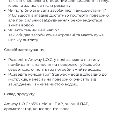
Так, він спеціально створений для видалення пилу,
клею та залишків після ремонту.
Чи потрібно змивати засоби після використання?
У більшості випадків достатньо протерти поверхню,
але при сильних забрудненнях рекомендується
змити водою.
Чи економний цей набір?
Так, обидва засоби концентровані та мають дуже
низьку витрату.
Спосіб застосування:
Розведіть Amway L.O.C. у воді залежно від типу
прибирання, нанесіть на поверхню губкою або
серветкою, очистіть і за потреби змийте водою.
Розведіть концентрат Starwax у воді відповідно до
інструкції, нанесіть на поверхню, очистіть від
забруднень і змийте чистою водою.
Склад продукту:
Amway L.O.C.: <5% неіонні ПАР, аніонні ПАР,
ароматизатор, консерванти, вода.