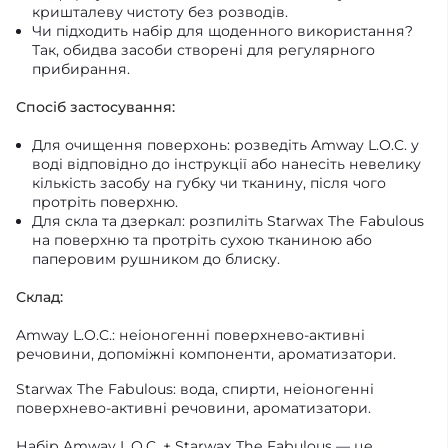
кришталеву чистоту без розводів.
Чи підходить набір для щоденного використання?
Так, обидва засоби створені для регулярного
прибирання.
Спосіб застосування:
Для очищення поверхонь: розведіть Amway L.O.C. у
воді відповідно до інструкції або нанесіть невелику
кількість засобу на губку чи тканину, після чого
протріть поверхню.
Для скла та дзеркал: розпиліть Starwax The Fabulous
на поверхню та протріть сухою тканиною або
паперовим рушником до блиску.
Склад:
Amway L.O.C.: неіоногенні поверхнево-активні
речовини, допоміжні компоненти, ароматизатори.
Starwax The Fabulous: вода, спирти, неіоногенні
поверхнево-активні речовини, ароматизатори.
Набір Amway L.O.C. + Starwax The Fabulous — це