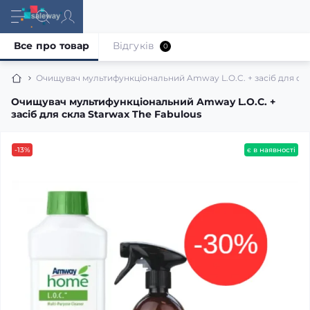
Все про товар
Відгуків
0
Очищувач мультифункціональний Amway L.O.C. + засіб для скл
Очищувач мультифункціональний Amway L.O.C. +
засіб для скла Starwax The Fabulous
-13%
є в наявності