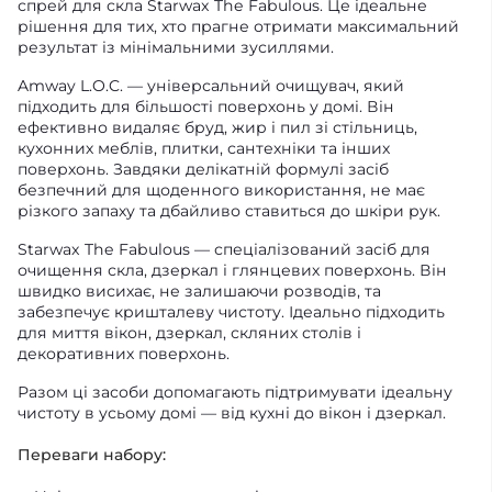
спрей для скла Starwax The Fabulous. Це ідеальне
рішення для тих, хто прагне отримати максимальний
результат із мінімальними зусиллями.
Amway L.O.C. — універсальний очищувач, який
підходить для більшості поверхонь у домі. Він
ефективно видаляє бруд, жир і пил зі стільниць,
кухонних меблів, плитки, сантехніки та інших
поверхонь. Завдяки делікатній формулі засіб
безпечний для щоденного використання, не має
різкого запаху та дбайливо ставиться до шкіри рук.
Starwax The Fabulous — спеціалізований засіб для
очищення скла, дзеркал і глянцевих поверхонь. Він
швидко висихає, не залишаючи розводів, та
забезпечує кришталеву чистоту. Ідеально підходить
для миття вікон, дзеркал, скляних столів і
декоративних поверхонь.
Разом ці засоби допомагають підтримувати ідеальну
чистоту в усьому домі — від кухні до вікон і дзеркал.
Переваги набору: