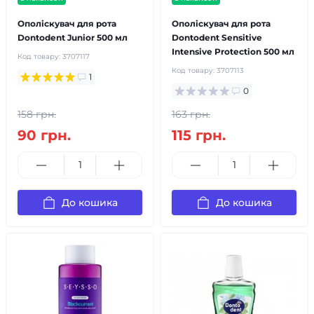
Ополіскувач для рота
Ополіскувач для рота
Dontodent Junior 500 мл
Dontodent Sensitive
Intensive Protection 500 мл
Код товару:
3707117
Код товару:
3707113
1
0
158 грн.
163 грн.
90 грн.
115 грн.
До кошика
До кошика