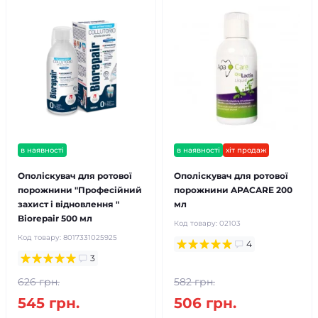
в наявності
в наявності
хіт продаж
Ополіскувач для ротової
Ополіскувач для ротової
порожнини "Професійний
порожнини APACARE 200
захист і відновлення "
мл
Biorepair 500 мл
Код товару:
02103
Код товару:
8017331025925
4
3
626 грн.
582 грн.
545 грн.
506 грн.