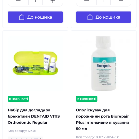
До кошика
До кошика
в наявності
в наявності
Набір для догляду за
Ополіскувач для
брекетами DENTAID VITIS
порожнини рота Biorepair
Orthodontic Regular
Plus Інтенсивне лікування
50 мл
Код товару:
12401
Код товару:
8017331056783