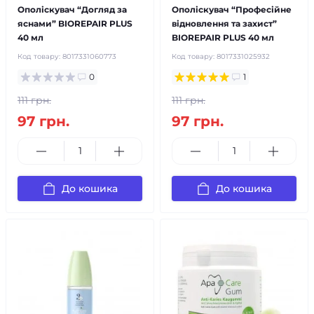
Ополіскувач “Догляд за
Ополіскувач “Професійне
яснами” BIOREPAIR PLUS
відновлення та захист”
40 мл
BIOREPAIR PLUS 40 мл
Код товару:
8017331060773
Код товару:
8017331025932
0
1
111 грн.
111 грн.
97 грн.
97 грн.
До кошика
До кошика