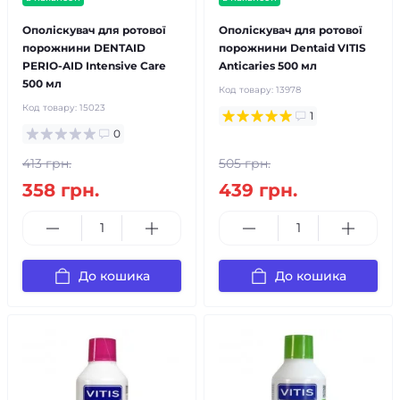
Ополіскувач для ротової
Ополіскувач для ротової
порожнини DENTAID
порожнини Dentaid VITIS
PERIO-AID Intensive Care
Anticaries 500 мл
500 мл
Код товару:
13978
Код товару:
15023
1
0
413 грн.
505 грн.
358 грн.
439 грн.
До кошика
До кошика