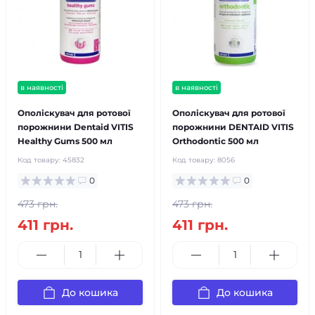
в наявності
в наявності
Ополіскувач для ротової
Ополіскувач для ротової
порожнини Dentaid VITIS
порожнини DENTAID VITIS
Healthy Gums 500 мл
Orthodontic 500 мл
Код товару:
45832
Код товару:
8056
0
0
473 грн.
473 грн.
411 грн.
411 грн.
До кошика
До кошика