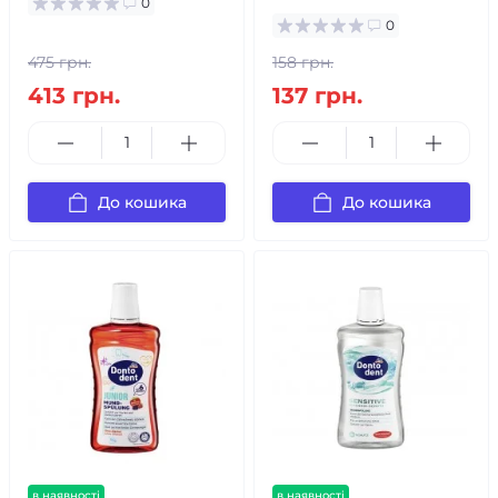
0
0
475 грн.
158 грн.
413 грн.
137 грн.
До кошика
До кошика
в наявності
в наявності