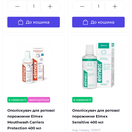
До кошика
До кошика
в наявності
закінчується
в наявності
Ополіскувач для ротової
Ополіскувач для ротової
порожнини Elmex
порожнини Elmex
Mouthwash Carriers
Sensitive 400 мл
Protection 400 мл
Код товару:
09307