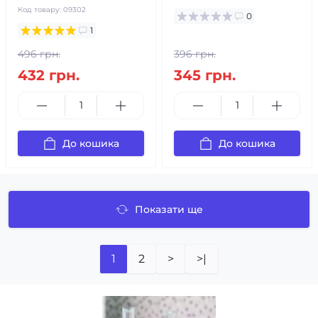
Код товару:
09302
0
1
496 грн.
396 грн.
432 грн.
345 грн.
До кошика
До кошика
Показати ще
1
2
>
>|