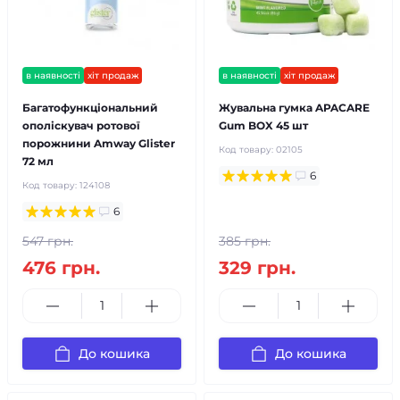
в наявності
хіт продаж
в наявності
хіт продаж
Багатофункціональний
Жувальна гумка APACARE
ополіскувач ротової
Gum BOX 45 шт
порожнини Amway Glister
Код товару:
02105
72 мл
6
Код товару:
124108
6
547 грн.
385 грн.
476 грн.
329 грн.
До кошика
До кошика