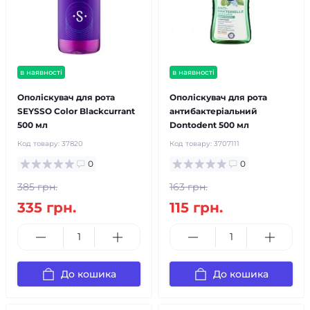
в наявності
в наявності
Ополіскувач для рота
Ополіскувач для рота
SEYSSO Color Blackcurrant
антибактеріальний
500 мл
Dontodent 500 мл
Код товару:
37820
Код товару:
3707111
0
0
385 грн.
163 грн.
335 грн.
115 грн.
До кошика
До кошика