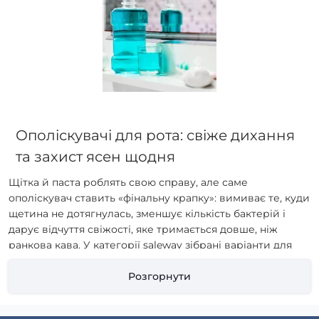
Ополіскувачі для рота: свіже дихання
та захист ясен щодня
Щітка й паста роблять свою справу, але саме
ополіскувач ставить «фінальну крапку»: вимиває те, куди
щетина не дотягнулась, зменшує кількість бактерій і
дарує відчуття свіжості, яке тримається довше, ніж
ранкова кава. У категорії saleway зібрані варіанти для
різних потреб — від щоденної профілактики до
короткого відновлення після стоматологічних процедур.
Розгорнути
Далі — стислий, але ґрунтовний гід, щоб обрати
формулу, яка працюватиме саме для вас.