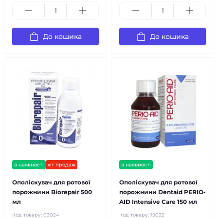
До кошика
До кошика
в наявності
хіт продаж
в наявності
Ополіскувач для ротової
Ополіскувач для ротової
порожнини Biorepair 500
порожнини Dentaid PERIO-
мл
AID Intensive Care 150 мл
Код товару:
03024
Код товару:
15022