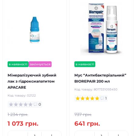
в наявності
закінчується
в наявності
Мінералізуючий зубний
Мус “Антибактеріальний”
лак з гідроксиапатитом
BIOREPAIR 200 мл
APACARE
Код товару:
8017331093450
Код товару:
02122
1
0
1 234 грн.
737 грн.
1 073 грн.
641 грн.