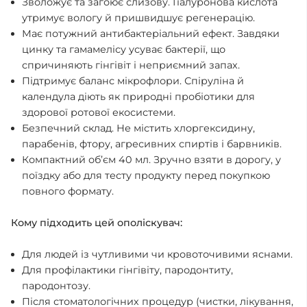
Зволожує та загоює слизову. Гіалуронова кислота
утримує вологу й пришвидшує регенерацію.
Має потужний антибактеріальний ефект. Завдяки
цинку та гамамелісу усуває бактерії, що
спричиняють гінгівіт і неприємний запах.
Підтримує баланс мікрофлори. Спіруліна й
календула діють як природні пробіотики для
здорової ротової екосистеми.
Безпечний склад. Не містить хлоргексидину,
парабенів, фтору, агресивних спиртів і барвників.
Компактний об’єм 40 мл. Зручно взяти в дорогу, у
поїздку або для тесту продукту перед покупкою
повного формату.
Кому підходить цей ополіскувач:
Для людей із чутливими чи кровоточивими яснами.
Для профілактики гінгівіту, пародонтиту,
пародонтозу.
Після стоматологічних процедур (чистки, лікування,