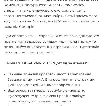
Комбінація гіалуронової кислоти, гамамелісу,
спіруліни та календулового екстракту сприяє
загоєнню слизової, знімає набряклість і дискомфорт,
тоді як вітаміни A, E та цинк PCA живлять і захищають
ясна від бактерій.
Цей ополіскувач — справжній must-have для тих, хто
прагне мати здорову усмішку, міцні ясна і приємне
дихання без використання агресивних антисептиків
чи спиртовмісних розчинів.
Переваги BIOREPAIR PLUS “Догляд за яснами”:
Захищає ясна від кровоточивості та запалення.
Завдяки вітамінам A, E та рослинним екстрактам
зміцнює капіляри й знімає подразнення.
Відновлює та мінералізує зубну емаль. Zinc
Hydroxyapatite (рідка емаль) ремінералізує
поверхню зубів і знижує чутливість.