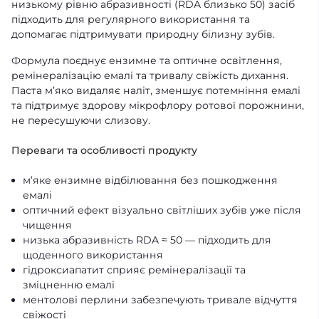
низькому рівню абразивності (RDA близько 50) засіб
підходить для регулярного використання та
допомагає підтримувати природну білизну зубів.
Формула поєднує ензимне та оптичне освітлення,
ремінералізацію емалі та тривалу свіжість дихання.
Паста м’яко видаляє наліт, зменшує потемніння емалі
та підтримує здорову мікрофлору ротової порожнини,
не пересушуючи слизову.
Переваги та особливості продукту
м’яке ензимне відбілювання без пошкодження
емалі
оптичний ефект візуально світліших зубів уже після
чищення
низька абразивність RDA ≈ 50 — підходить для
щоденного використання
гідроксиапатит сприяє ремінералізації та
зміцненню емалі
ментолові перлини забезпечують тривале відчуття
свіжості