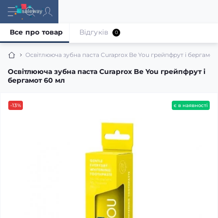
Все про товар
Відгуків
0
Освітлююча зубна паста Curaprox Be You грейпфрут і бергамот
Освітлююча зубна паста Curaprox Be You грейпфрут і
бергамот 60 мл
-13%
є в наявності