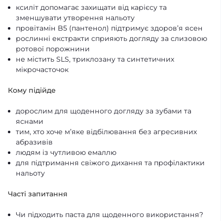
ксиліт допомагає захищати від карієсу та
зменшувати утворення нальоту
провітамін B5 (пантенол) підтримує здоров’я ясен
рослинні екстракти сприяють догляду за слизовою
ротової порожнини
не містить SLS, триклозану та синтетичних
мікрочасточок
Кому підійде
дорослим для щоденного догляду за зубами та
яснами
тим, хто хоче м’яке відбілювання без агресивних
абразивів
людям із чутливою емаллю
для підтримання свіжого дихання та профілактики
нальоту
Часті запитання
Чи підходить паста для щоденного використання?