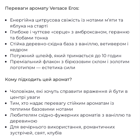
Переваги аромату Versace Eros:
Енергійна цитрусова свіжість із нотами м’яти та
яблука на старті
Глибоке і чуттєве «серце» з амброксаном, геранню
та бобами тонка
Стійка деревно-східна база з ваніллю, ветивером і
кедром
Потужний шлейф, який тримається до 10 годин
Преміальний флакон з бірюзовим склом і золотим
логотипом — естетика сили
Кому підходить цей аромат?
Чоловікам, які хочуть справити враження й бути в
центрі уваги
Тим, хто надає перевагу стійким ароматам із
теплими базовими нотами
Любителям східно-фужерних ароматів з ваніллю та
деревиною
Для вечірнього використання, романтичних
зустрічей, свят, клубів