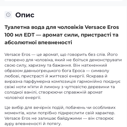
Опис
Туалетна вода для чоловіків Versace Eros
100 мл EDT — аромат сили, пристрасті та
абсолютної впевненості
Versace Eros — це аромат, що говорить без слів. Його
створено для чоловіка, який не боїться демонструвати
свою силу, харизму та бажання. Він натхненний
образом давньогрецького бога Ероса — символу
любові, пристрасті й життєвої енергії. Яскрава й
виразна парфумерна композиція гармонійно поєднує
свіжі ноти м’яти й лимону з чуттєвістю деревини та
солодкої ванілі, створюючи справжній аромат
чоловічої енергії.
Це вибір для вечірніх подій, побачень чи особливих
моментів, коли потрібно підкреслити свій характер.
Versace Eros не залишає байдужими — він створює
ауру впевненості й потягу.