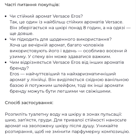
Часті питання покупців:
Чи стійкий аромат Versace Eros?
Так, це один із найбільш стійких ароматів Versace.
Він зберігається на шкірі понад 8 годин, а на одязі —
ще довше.
Чи підходить для щоденного використання?
Хоча це вечірній аромат, багато чоловіків
використовують його і вдень — особливо восени й
узимку. У спеку він може здаватися важким.
Чим відрізняється Versace Eros від інших ароматів
бренду?
Eros — найчуттєвіший та найхаризматичніший
аромат у лінійці. Він виділяється східною ванільною
базою й потужним шлейфом, тоді як інші аромати
бренду можуть бути легшими чи свіжішими.
Спосіб застосування:
Розпиліть туалетну воду на шкіру в зонах пульсації:
шию, зап’ястя, груди. Для тривалої стійкості наносьте
аромат на зволожену шкіру після душу. Уникайте
розтирання, щоб не змінити парфумерну композицію.