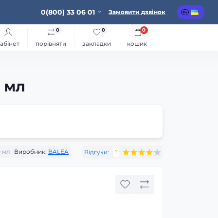
0(800) 33 06 01
Замовити дзвінок
0
0
0
абінет
порівняти
закладки
кошик
 мл
 мл
Виробник:
BALEA
Відгуки:
1