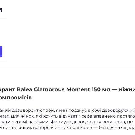
м
ант Balea Glamorous Moment 150 мл — ніжн
компромісів
ний дезодорант-спрей, який поєднує в собі дезодоруючи
омат. Для жінок, які хочуть відчувати себе впевнено протяг
увати окремі парфуми. Формула дезодоранту веганська, не
чи синтетичних водорозчинних полімерів — безпечна як дл