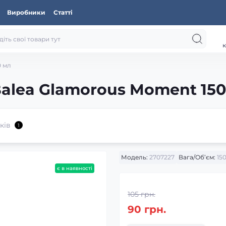
Виробники
Статті
к
0 мл
alea Glamorous Moment 150
ків
1
Модель:
2707227
Вага/Об’єм:
150
є в наявності
105 грн.
90 грн.