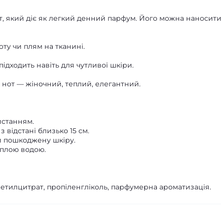
т, який діє як легкий денний парфум. Його можна наносити
оту чи плям на тканині.
 підходить навіть для чутливої шкіри.
х нот — жіночний, теплий, елегантний.
истанням.
з відстані близько 15 см.
и пошкоджену шкіру.
еплою водою.
иетилцитрат, пропіленгліколь, парфумерна ароматизація.