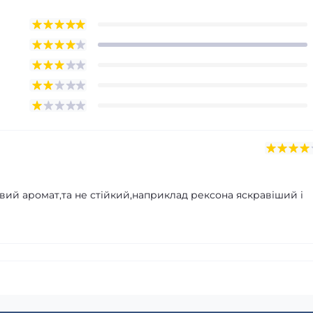
ивий аромат,та не стійкий,наприклад рексона яскравіший і