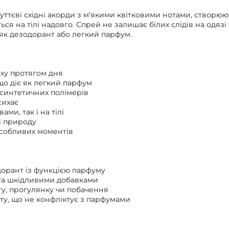
уттєві східні акорди з м’якими квітковими нотами, створю
я на тілі надовго. Спрей не залишає білих слідів на одязі 
як дезодорант або легкий парфум.
аху протягом дня
що діє як легкий парфум
 синтетичних полімерів
сихає
ми, так і на тілі
і природу
особливих моментів
дорант із функцією парфуму
м та шкідливими добавками
у, прогулянку чи побачення
ату, що не конфліктує з парфумами