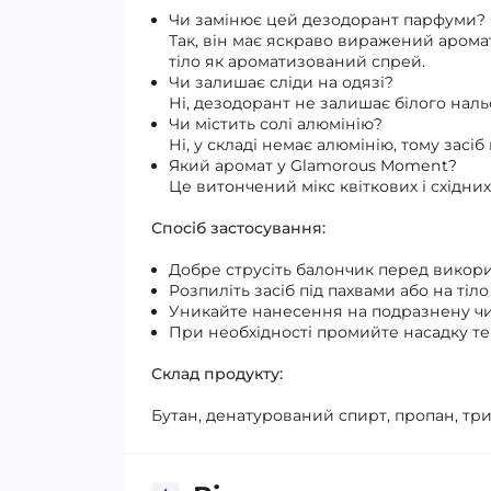
Чи замінює цей дезодорант парфуми?
Так, він має яскраво виражений арома
тіло як ароматизований спрей.
Чи залишає сліди на одязі?
Ні, дезодорант не залишає білого наль
Чи містить солі алюмінію?
Ні, у складі немає алюмінію, тому засіб
Який аромат у Glamorous Moment?
Це витончений мікс квіткових і східни
Спосіб застосування:
Добре струсіть балончик перед викор
Розпиліть засіб під пахвами або на тіло 
Уникайте нанесення на подразнену ч
При необхідності промийте насадку т
Склад продукту:
Бутан, денатурований спирт, пропан, тр