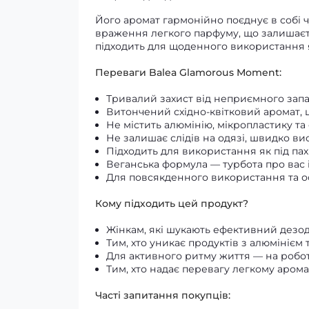
Його аромат гармонійно поєднує в собі ч
враження легкого парфуму, що залишаєтьс
підходить для щоденного використання 
Переваги Balea Glamorous Moment:
Тривалий захист від неприємного зап
Витончений східно-квітковий аромат, 
Не містить алюмінію, мікропластику та
Не залишає слідів на одязі, швидко ви
Підходить для використання як під пахва
Веганська формула — турбота про вас 
Для повсякденного використання та 
Кому підходить цей продукт?
Жінкам, які шукають ефективний дезо
Тим, хто уникає продуктів з алюмініє
Для активного ритму життя — на робот
Тим, хто надає перевагу легкому аром
Часті запитання покупців: