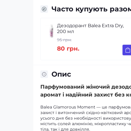
Часто купують разо
Дезодорант Balea Extra Dry,
200 мл
95 грн.
80 грн.
Опис
Парфумований жіночий дезодор
аромат і надійний захист без 
Balea Glamorous Moment — це парфумова
захист і витончений східно-квітковий ар
усього дня без необхідності використов
містить солей алюмінію, мікропластику 
тіла, так і для довкілля.