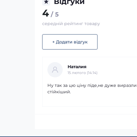
Відгуки
4
/ 5
середній рейтинг товару
+ Додати відгук
Наталия
15 лютого (14:14)
Ну так за цю ціну піде,не дуже виразл
стійкіший.