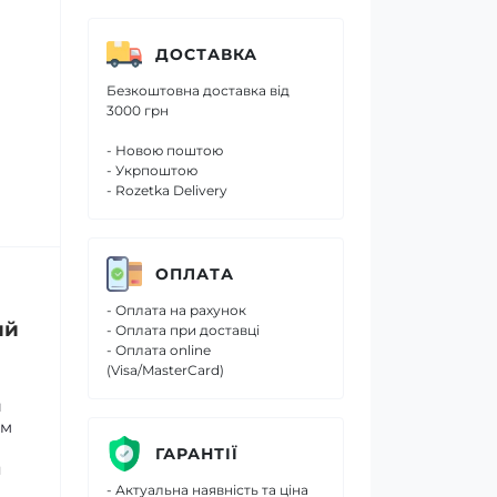
ДОСТАВКА
Безкоштовна доставка від
3000 грн
- Новою поштою
- Укрпоштою
- Rozetka Delivery
ОПЛАТА
- Оплата на рахунок
ий
- Оплата при доставці
- Оплата online
(Visa/MasterCard)
й
ом
ГАРАНТІЇ
я
- Актуальна наявність та ціна