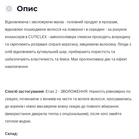
Опис
Відновлююча і зволожуючи маска - головний продукт в програмі,
відновлює пошкоджене волосся на поверхні і в середині - за рахунок
енхансерів в CUTICLEX - амінополімери глюкози проходять всередину
та скріплюють розірвані спіралі кератину, зміцнюючи волосину. Ліпіди з
олій відновлюють кутикульний шар, прибирають пористість та
забезпечують еластичність та блиск. Має пролонговану дію та ефект
накопичення
Спосіб застосування
: Етап 2 - ЗВОЛОЖЕННЯ. Нанесіть рівномірно по
секціях, починаючи з кінчиків на чисте та вологе волосся, просуваючись
до коренів і ніжно масажуючи кожну секцію до повного вбирання.
(використання джерела тепла є опціональним), після чого змийте
теплою водою.
Склад: