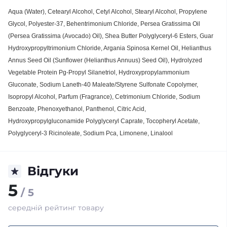
Aqua (Water), Cetearyl Alcohol, Cetyl Alcohol, Stearyl Alcohol, Propylene
Glycol, Polyester-37, Behentrimonium Chloride, Persea Gratissima Oil
(Persea Gratissima (Avocado) Oil), Shea Butter Polyglyceryl-6 Esters, Guar
Hydroxypropyltrimonium Chloride, Argania Spinosa Kernel Oil, Helianthus
Annus Seed Oil (Sunflower (Helianthus Annuus) Seed Oil), Hydrolyzed
Vegetable Protein Pg-Propyl Silanetriol, Hydroxypropylammonium
Gluconate, Sodium Laneth-40 Maleate/Styrene Sulfonate Copolymer,
Isopropyl Alcohol, Parfum (Fragrance), Cetrimonium Chloride, Sodium
Benzoate, Phenoxyethanol, Panthenol, Citric Acid,
Hydroxypropylgluconamide Polyglyceryl Caprate, Tocopheryl Acetate,
Polyglyceryl-3 Ricinoleate, Sodium Pca, Limonene, Linalool
Відгуки
5
/ 5
середній рейтинг товару