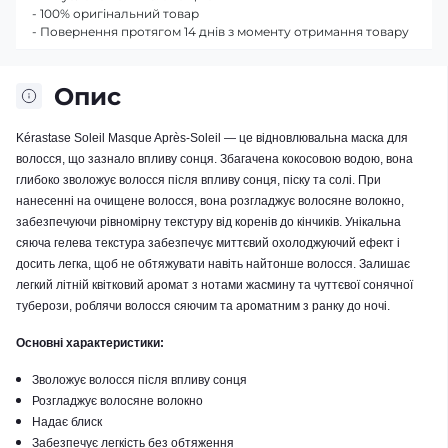
- 100% оригінальний товар
- Повернення протягом 14 днів з моменту отримання товару
Опис
Kérastase Soleil Masque Après-Soleil — це відновлювальна маска для
волосся, що зазнало впливу сонця.
Збагачена кокосовою водою, вона
глибоко зволожує волосся після впливу сонця, піску та солі.
При
нанесенні на очищене волосся, вона розгладжує волосяне волокно,
забезпечуючи рівномірну текстуру від коренів до кінчиків.
Унікальна
сяюча гелева текстура забезпечує миттєвий охолоджуючий ефект і
досить легка, щоб не обтяжувати навіть найтонше волосся.
Залишає
легкий літній квітковий аромат з нотами жасмину та чуттєвої сонячної
туберози, роблячи волосся сяючим та ароматним з ранку до ночі.
Основні характеристики:
Зволожує волосся після впливу сонця
Розгладжує волосяне волокно​
Надає блиск​
Забезпечує легкість без обтяження​