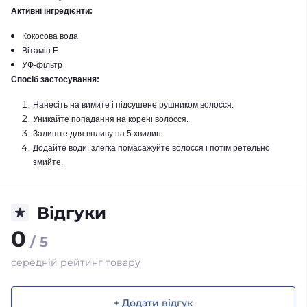
Активні інгредієнти:
Кокосова вода​
Вітамін Е​
УФ-фільтр​
Спосіб застосування:
Нанесіть на вимите і підсушене рушником волосся.​
Уникайте попадання на корені волосся.​
Залиште для впливу на 5 хвилин.​
Додайте води, злегка помасажуйте волосся і потім ретельно
змийте.​
Відгуки
0
/ 5
середній рейтинг товару
+ Додати відгук