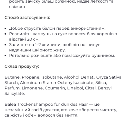
робить зачіску більш об’ємною, надає легкості та
свіжості.
Спосіб застосування:
Добре струсіть балон перед використанням.
Розпиліть шампунь на сухе волосся біля коренів з
відстані 20 см.
Залиште на 1–2 хвилини, щоб він поглинув
надлишки шкірного жиру.
Ретельно розчешіть або помасажуйте рушником.
Склад продукту:
Butane, Propane, Isobutane, Alcohol Denat., Oryza Sativa
Starch, Aluminum Starch Octenylsuccinate, Silica,
Parfum, Limonene, Coumarin, Linalool, Citral, Benzyl
Salicylate.
Balea Trockenshampoo für dunkles Haar — це
незамінний засіб для тих, хто хоче зберегти чистоту,
свіжість і об’єм волосся без миття.