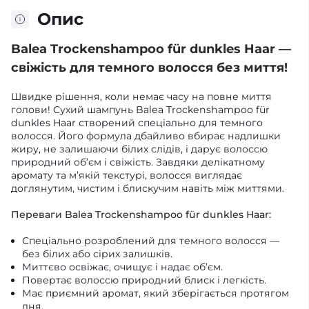
Опис
Balea Trockenshampoo für dunkles Haar —
свіжість для темного волосся без миття!
Швидке рішення, коли немає часу на повне миття
голови! Сухий шампунь Balea Trockenshampoo für
dunkles Haar створений спеціально для темного
волосся. Його формула дбайливо вбирає надлишки
жиру, не залишаючи білих слідів, і дарує волоссю
природний об’єм і свіжість. Завдяки делікатному
аромату та м’якій текстурі, волосся виглядає
доглянутим, чистим і блискучим навіть між миттями.
Переваги Balea Trockenshampoo für dunkles Haar:
Спеціально розроблений для темного волосся —
без білих або сірих залишків.
Миттєво освіжає, очищує і надає об’єм.
Повертає волоссю природний блиск і легкість.
Має приємний аромат, який зберігається протягом
дня.