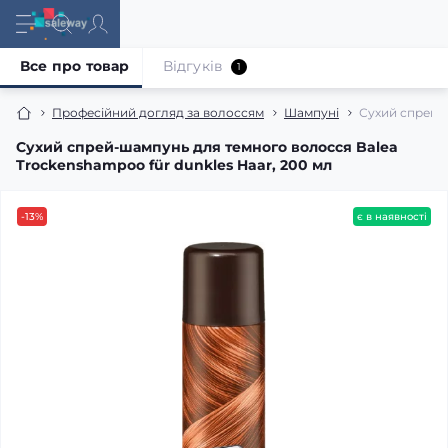
Все про товар
Відгуків
1
Професійний догляд за волоссям
Шампуні
Сухий спрей-ш
Сухий спрей-шампунь для темного волосся Balea
Trockenshampoo für dunkles Haar, 200 мл
-13%
є в наявності