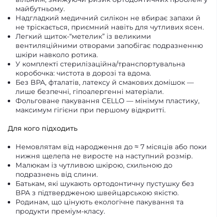
майбутньому.
Надгладкий медичний силікон не вбирає запахи й
не тріскається, приємний навіть для чутливих ясен.
Легкий щиток-“метелик” із великими
вентиляційними отворами запобігає подразненню
шкіри навколо ротика.
У комплекті стерилізаційна/транспортувальна
коробочка: чистота в дорозі та вдома.
Без BPA, фталатів, латексу й смакових домішок —
лише безпечні, гіпоалергенні матеріали.
Фольговане пакування CELLO — мінімум пластику,
максимум гігієни при першому відкритті.
Для кого підходить
Немовлятам від народження до ≈ 7 місяців або поки
нижня щелепа не виросте на наступний розмір.
Малюкам із чутливою шкірою, схильною до
подразнень від слини.
Батькам, які шукають ортодонтичну пустушку без
BPA з підтвердженою швейцарською якістю.
Родинам, що цінують екологічне пакування та
продукти преміум-класу.