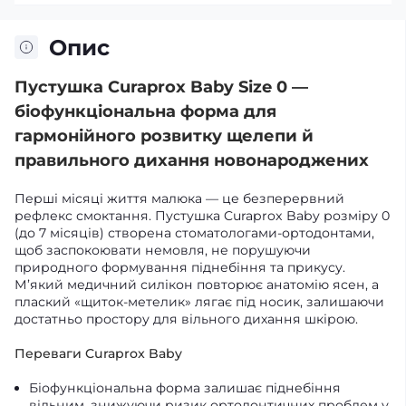
Опис
Пустушка Curaprox Baby Size 0 —
біофункціональна форма для
гармонійного розвитку щелепи й
правильного дихання новонароджених
Перші місяці життя малюка — це безперервний
рефлекс смоктання. Пустушка Curaprox Baby розміру 0
(до 7 місяців) створена стоматологами-ортодонтами,
щоб заспокоювати немовля, не порушуючи
природного формування піднебіння та прикусу.
М’який медичний силікон повторює анатомію ясен, а
плаский «щиток-метелик» лягає під носик, залишаючи
достатньо простору для вільного дихання шкірою.
Переваги Curaprox Baby
Біофункціональна форма залишає піднебіння
вільним, знижуючи ризик ортодонтичних проблем у