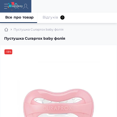
Все про товар
Відгуків
0
Пустушка Curaprox baby фолія
Пустушка Curaprox baby фолія
-13%