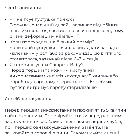
Часті запитання
Чи не псує пустушка прикус?
Біофункціональний дизайн залишає піднебіння
вільним і розподіляє тиск по всій площі ясен, тому
ризик деформації мінімальний.
Коли переходити на більший розмір?
Коли край пустушки починає виглядати занадто
маленьким у роті або за рекомендацією дитячого
стоматолога, зазвичай після 6–7 місяців.
Як стерилізувати Curaprox Baby?
Перед першим та кожним наступним
використанням кип’ятіть пустушку 5 хвилин або
обробіть у паровому стерилізаторі. Коробочка-
футляр витримує парову стерилізацію.
Спосіб застосування
Перед першим використанням прокип’ятіть 5 хвилин і
дайте охолонути. Перевіряйте соску перед кожним
застосуванням, особливо після появи перших зубів;
при перших ознаках ушкодження замініть. Не
занурюйте в солодкі рідини. Рекомендуйте дитині