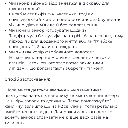
Чим кондиціонер відрізняється від скрабу для
шкіри голови?
Скраб містить фізичні частинки, тоді як
очищувальний кондиціонер розчиняє забруднення
хімічно, діючи м’якше й без подразнення.
Чи можна використовувати щодня?
Так; формула безсульфатна та pH-збалансована, тому
підходить для щоденного миття або як “глибоке
очищення” 1-2 рази на тиждень.
Чи змиває колір фарбованого волосся?
Ні; кондиціонер не містить агресивних детокс-
агентів, натомість огортає пасма захисними
ліпідами, що допомагають зберегти пігмент.
Спосіб застосування:
Після миття детокс-шампунем чи звичайним
шампунем нанесіть невелику кількість кондиціонера
на шкіру голови та довжину. Легко помасажуйте 1
хвилину, залиште ще на 1-2 хвилини, потім ретельно
змийте теплою водою. Для максимального детокс-
ефекту використовувати не рідше двох разів на
тиждень.