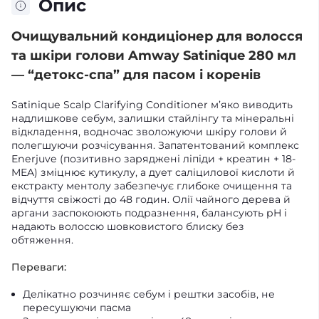
Опис
Очищувальний кондиціонер для волосся
та шкіри голови Amway Satinique 280 мл
— “детокс-спа” для пасом і коренів
Satinique Scalp Clarifying Conditioner м’яко виводить
надлишкове себум, залишки стайлінгу та мінеральні
відкладення, водночас зволожуючи шкіру голови й
полегшуючи розчісування. Запатентований комплекс
Enerjuve (позитивно заряджені ліпіди + креатин + 18-
MEA) зміцнює кутикулу, а дует саліцилової кислоти й
екстракту ментолу забезпечує глибоке очищення та
відчуття свіжості до 48 годин. Олії чайного дерева й
аргани заспокоюють подразнення, балансують pH і
надають волоссю шовковистого блиску без
обтяження.
Переваги:
Делікатно розчиняє себум і рештки засобів, не
пересушуючи пасма