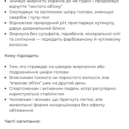
Знижує жирність коренів до 48 годин і продовжує
відчуття “чистого об’єму”
Охолоджує та заспокоює шкіру голови, зменшує
свербіж і лупу-пил
Відновлює природний pH, пригладжує кутикулу,
дарує дзеркальний блиск
Формула без сульфатів, парабенів, мінеральної олії
та силіконів — підходить фарбованому й чутливому
волоссю
Кому підходить:
Тим, хто страждає на швидке жирнення або
подразнення шкіри голови
Власникам тонкого чи пористого волосся, яке
“втрачає об’єм” уже на другий день
Спортсменам і активним людям, котрі регулярно
користуються стайлінгом
Чоловікам і жінкам, що прагнуть легкої, але
живильної форми кондиціонера без ефекту
обтяження
Часті запитання: