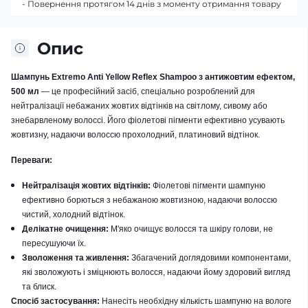
- Повернення протягом 14 днів з моменту отримання товару
Опис
Шампунь Extremo Anti Yellow Reflex Shampoo з антижовтим ефектом,
500 мл
— це професійний засіб, спеціально розроблений для
нейтралізації небажаних жовтих відтінків на світлому, сивому або
знебарвленому волоссі. Його фіолетові пігменти ефективно усувають
жовтизну, надаючи волоссю прохолодний, платиновий відтінок.
Переваги:
Нейтралізація жовтих відтінків:
Фіолетові пігменти шампуню
ефективно борються з небажаною жовтизною, надаючи волоссю
чистий, холодний відтінок.
Делікатне очищення:
М'яко очищує волосся та шкіру голови, не
пересушуючи їх.
Зволоження та живлення:
Збагачений доглядовими компонентами,
які зволожують і зміцнюють волосся, надаючи йому здоровий вигляд
та блиск.
Спосіб застосування:
Нанесіть необхідну кількість шампуню на вологе