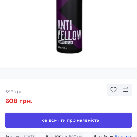
699 грн.
608 грн.
Повідомити про наявність
Модель:
EX433
Вага/Об’єм:
500 мл
Виробник:
Extremo