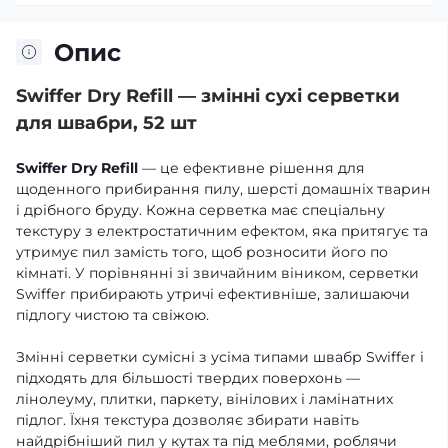
Опис
Swiffer Dry Refill — змінні сухі серветки
для швабри, 52 шт
Swiffer Dry Refill
— це ефективне рішення для
щоденного прибирання пилу, шерсті домашніх тварин
і дрібного бруду. Кожна серветка має спеціальну
текстуру з електростатичним ефектом, яка притягує та
утримує пил замість того, щоб розносити його по
кімнаті. У порівнянні зі звичайним віником, серветки
Swiffer прибирають утричі ефективніше, залишаючи
підлогу чистою та свіжою.
Змінні серветки сумісні з усіма типами швабр Swiffer і
підходять для більшості твердих поверхонь —
лінолеуму, плитки, паркету, вінілових і ламінатних
підлог. Їхня текстура дозволяє збирати навіть
найдрібніший пил у кутах та під меблями, роблячи