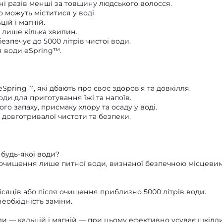
тні разів менші за товщину людського волосся.
що можуть міститися у воді.
цій і магній.
 лише кілька хвилин.
зпечує до 5000 літрів чистої води.
я води eSpring™.
pring™, які дбають про своє здоров’я та довкілля.
оди для приготування їжі та напоїв.
о запаху, присмаку хлору та осаду у воді.
 довготривалої чистоти та безпеки.
будь-якої води?
 очищення лише питної води, визнаної безпечною місцеви
ісяців або після очищення приблизно 5000 літрів води.
еобхідність заміни.
али — кальцій і магній — при цьому ефективно усуває шкідл