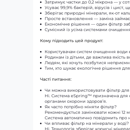
Затримує частки до 0,2 мікрона — у со
Усуває 99,9% бактерій, вірусів і цист, 
Зберігає природні мінерали, як-от каль
Просте встановлення — заміна займає
Економічне рішення — один фільтр забе
Сумісний із усіма системами очищенн
Кому підходить цей продукт:
Користувачам систем очищення води eS
Родинам із дітьми, де важлива якість в
Людям, які хочуть позбутися неприємног
Тим, хто шукає екологічне рішення для
Часті питання:
Чи можна використовувати фільтр для 
Ні. Система eSpring™ призначена для
органами охорони здоров’я.
Як часто потрібно міняти фільтр?
Рекомендується замінювати кожні 12 м
Система автоматично повідомить про н
Чи впливає фільтр на мінерали у воді?
Ні. Технологія зберігає корисні мінер