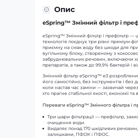
Опис
eSpring™ Змінний фільтр і пре
eSpring™ Змінний фільтр і префільтр — 
технологія поєднує три рівні преміум-фі
приємну на смак воду без шкоди для пр
вугільному блоку, створеному з кокосово
забруднювальних речовин, включаючи хл
препаратів, а також до 99,9% бактерій і ві
Змінний фільтр eSpring™ e3 розроблени
його самостійно, без інструментів і без 
коли настав час заміни — зазвичай через 
хто прагне стабільної якості, економії та
Переваги eSpring™ Змінного фільтра і п
Три шари фільтрації — префільтр, зах
очищення води.
Видаляє понад 170 шкідливих речовин
залишками, ПФОК і ПФОС.