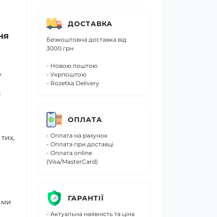
ДОСТАВКА
ня
Безкоштовна доставка від
3000 грн
- Новою поштою
у
- Укрпоштою
- Rozetka Delivery
х
ОПЛАТА
- Оплата на рахунок
тих,
- Оплата при доставці
- Оплата online
(Visa/MasterCard)
ГАРАНТІЇ
ими
- Актуальна наявність та ціна