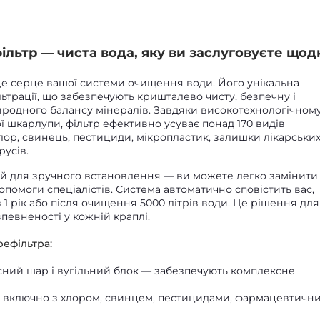
фільтр — чиста вода, яку ви заслуговуєте щод
це серце вашої системи очищення води. Його унікальна
льтрації, що забезпечують кришталево чисту, безпечну і
иродного балансу мінералів. Завдяки високотехнологічном
ї шкарлупи, фільтр ефективно усуває понад 170 видів
ор, свинець, пестициди, мікропластик, залишки лікарськи
русів.
й для зручного встановлення — ви можете легко замінити
допомоги спеціалістів. Система автоматично сповістить вас,
1 рік або після очищення 5000 літрів води. Це рішення для 
 впевненості у кожній краплі.
рефільтра:
исний шар і вугільний блок — забезпечують комплексне
, включно з хлором, свинцем, пестицидами, фармацевтичн