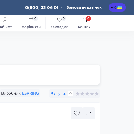
0(800) 33 06 01
Замовити дзвінок
0
0
0
абінет
порівняти
закладки
кошик
Виробник:
ESPRING
Відгуки:
0