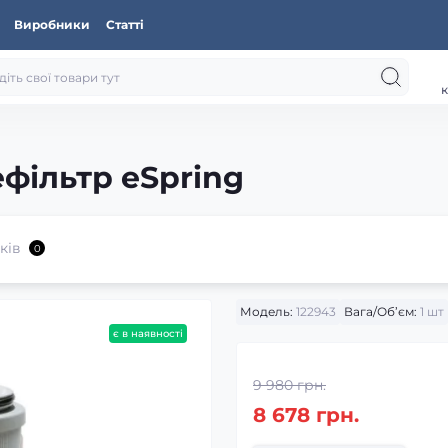
Виробники
Статті
к
ефільтр eSpring
ків
0
Модель:
122943
Вага/Об’єм:
1 шт
є в наявності
9 980 грн.
8 678 грн.