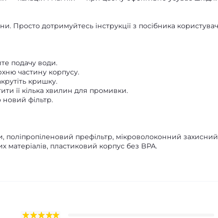
іни. Просто дотримуйтесь інструкції з посібника користувач
те подачу води.
рхню частину корпусу.
акрутіть кришку.
ити її кілька хвилин для промивки.
 новий фільтр.
и, поліпропіленовий префільтр, мікроволоконний захисний
х матеріалів, пластиковий корпус без BPA.