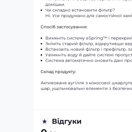
домішки.
Чи складно встановити фільтр?
Ні. Усе продумано для самостійної зам
Спосіб застосування:
Вимкніть систему eSpring™ і перекрий
Зніміть старий фільтр, відкрутивши ве
Встановіть новий фільтр і префільтр, з
Увімкніть воду й дайте системі пропуст
Система автоматично оновить дані про
Склад продукту:
Активоване вугілля з кокосової шкарлуп
шар, ущільнювальні елементи з безпечни
Відгуки