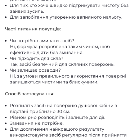
Для тих, хто хоче швидко підтримувати чистоту без
зайвих зусиль.
Для запобігання утворенню вапняного нальоту.
Часті питання покупців:
Чи потрібно змивати засіб?
Ні, формула розроблена таким чином, щоб
ефективно діяти без змивання.
Чи підходить для скла?
Так, засіб безпечний для скляних поверхонь.
Чи залишає розводи?
Ні, за умови правильного використання поверхні
залишаються чистими та блискучими.
Спосіб застосування:
Розпиліть засіб на поверхню душової кабіни з
відстані приблизно 30 см.
Рівномірно розподіліть і залиште для дії.
Змивання не потрібне.
Для досягнення найкращого результату
використовуйте засіб регулярно після прийняття