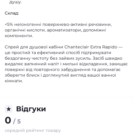
душу.
Склад:
<5% неіоногенні поверхнево-активні речовини,
органічні кислоти, ароматизатори, допоміжні
компоненти.
Спрей для душової кабіни Chanteclair Extra Rapido —
це простий та ефективний спосіб підтримувати
бездоганну чистоту без зайвих зусиль. Засіб швидко
видаляє вапняний наліт і мильні відкладення, захищає
поверхні від повторного забруднення та допомагає
зберегти блиск і доглянутий вигляд вашої ванної
кімнати.
Відгуки
0
/ 5
середній рейтинг товару