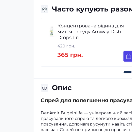
Часто купують разо
 рідина для
Гігієнічний освіжувач ткан
Amway Dish
та розгладжування 3в1
Denkmit
199 грн.
155 грн.
Опис
Спрей для полегшення прасуван
Denkmit Bugelhilfe — універсальний зас
прасувального спрею та легкого крохма
прасування, допомагає усунути навіть ст
ваш час. Спрей не прилипає до праски, н