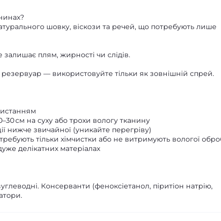
нинах?
натурального шовку, віскози та речей, що потребують лише
 залишає плям, жирності чи слідів.
в резервуар — використовуйте тільки як зовнішній спрей.
ристанням
0–30 см на суху або трохи вологу тканину
ії нижче звичайної (уникайте перегріву)
требують тільки хімчистки або не витримують вологої обр
 дуже делікатних матеріалах
вуглеводні. Консерванти (феноксіетанол, піритіон натрію,
атори.