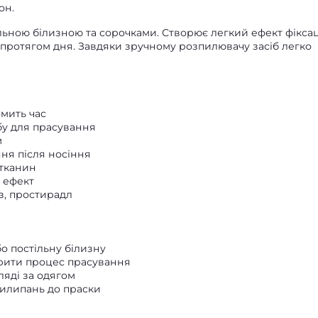
он.
льною білизною та сорочками. Створює легкий ефект фіксац
протягом дня. Завдяки зручному розпилювачу засіб легко
мить час
бу для прасування
м
ня після носіння
 тканин
 ефект
з, простирадл
бо постільну білизну
орити процес прасування
гляді за одягом
рилипань до праски