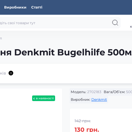
Виробники
Статті
к
мл
ня Denkmit Bugelhilfe 500
ків
0
Модель:
2702183
Вага/Об’єм:
500
є в наявності
Виробник:
Denkmit
142 грн.
130 грн.