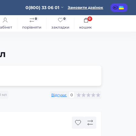
0(800) 33 06 01
Замовити дзвінок
0
0
0
абінет
порівняти
закладки
кошик
мл
 мл
Відгуки:
0