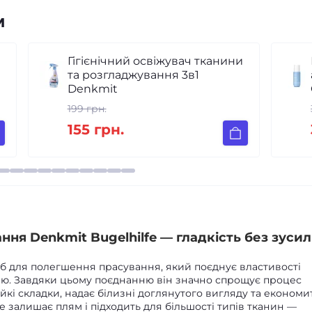
м
ини
Кульковий дезодорант-
антиперспірант Amway g&h
GOODNESS & HEALTH 100 мл
367 грн.
319 грн.
ня Denkmit Bugelhilfe — гладкість без зусил
іб для полегшення прасування, який поєднує властивості
лю. Завдяки цьому поєднанню він значно спрощує процес
ійкі складки, надає білизні доглянутого вигляду та економи
е залишає плям і підходить для більшості типів тканин —