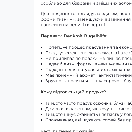
особливо для бавовни й змішаних волок
Для щоденного догляду за одягом, пості
форми тканини, зменшуючи її зминання 
наносити на великі поверхні.
Переваги Denkmit Bugelhilfe:
Полегшує процес прасування та еконо
Поєднує ефект спрею‑крохмалю і засо
Не прилипає до праски, не лишає пля
Надає білизні форму і зменшує зминан
Підходить для натуральних і змішаних
Має приємний аромат і антистатичний
Зручно наноситься — для сорочок, блу
Кому підходить цей продукт?
Тим, хто часто прасує сорочки, блузи а
Домогосподарствам, які хочуть приск
Тим, хто цінує охайність і легкість у до
Споживачам, які шукають спрей без п
Часті питання покупців: