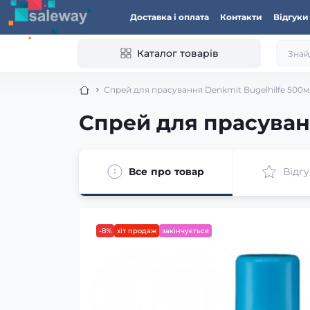
Доставка і оплата
Контакти
Відгуки
Каталог товарів
Спрей для прасування Denkmit Bugelhilfe 500
Спрей для прасуван
Все про товар
Відгу
-8%
хіт продаж
закінчується