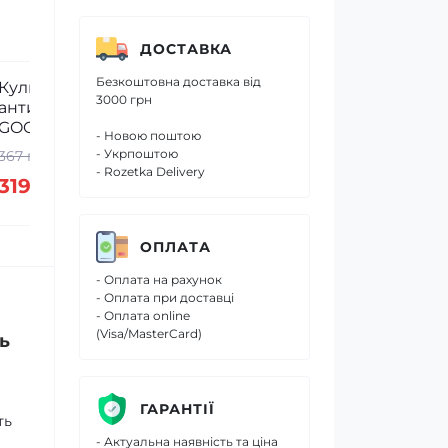
ДОСТАВКА
Безкоштовна доставка від
Гель для прання Denkmit
Серветки
3000 грн
Black Sensation 1 л
18 шт
- Новою поштою
- Укрпоштою
231 грн.
157 грн.
- Rozetka Delivery
201 грн.
137 грн
ОПЛАТА
- Оплата на рахунок
- Оплата при доставці
- Оплата online
(Visa/MasterCard)
ь
ГАРАНТІЇ
ть
- Актуальна наявність та ціна