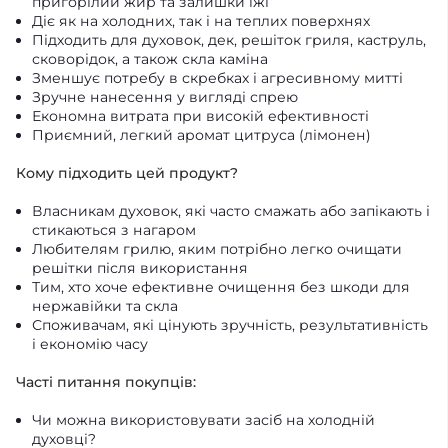
пригорілий жир та залишки їжі
Діє як на холодних, так і на теплих поверхнях
Підходить для духовок, дек, решіток гриля, каструль,
сковорідок, а також скла каміна
Зменшує потребу в скребках і агресивному митті
Зручне нанесення у вигляді спрею
Економна витрата при високій ефективності
Приємний, легкий аромат цитруса (лімонен)
Кому підходить цей продукт?
Власникам духовок, які часто смажать або запікають і
стикаються з нагаром
Любителям грилю, яким потрібно легко очищати
решітки після використання
Тим, хто хоче ефективне очищення без шкоди для
нержавійки та скла
Споживачам, які цінують зручність, результативність
і економію часу
Часті питання покупців:
Чи можна використовувати засіб на холодній
духовці?