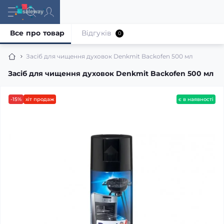
Все про товар
Відгуків
0
Засіб для чищення духовок Denkmit Backofen 500 мл
Засіб для чищення духовок Denkmit Backofen 500 мл
-15%
хіт продаж
є в наявності