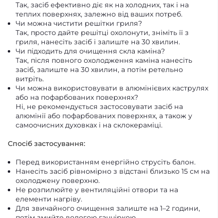
Так, засіб ефективно діє як на холодних, так і на
теплих поверхнях, залежно від ваших потреб.
Чи можна чистити решітки гриля?
Так, просто дайте решітці охолонути, зніміть її з
гриля, нанесіть засіб і залиште на 30 хвилин.
Чи підходить для очищення скла каміна?
Так, після повного охолодження каміна нанесіть
засіб, залиште на 30 хвилин, а потім ретельно
витріть.
Чи можна використовувати в алюмінієвих каструлях
або на пофарбованих поверхнях?
Ні, не рекомендується застосовувати засіб на
алюмінії або пофарбованих поверхнях, а також у
самоочисних духовках і на склокераміці.
Спосіб застосування:
Перед використанням енергійно струсіть балон.
Нанесіть засіб рівномірно з відстані близько 15 см на
охолоджену поверхню.
Не розпилюйте у вентиляційні отвори та на
елементи нагріву.
Для звичайного очищення залиште на 1–2 години,
потім змийте вологою ганчіркою.