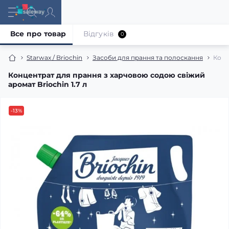
Все про товар
Відгуків
0
Starwax / Briochin
Засоби для прання та полоскання
Конц
Концентрат для прання з харчовою содою свіжий
аромат Briochin 1.7 л
-13%