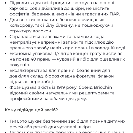
Підходить для всієї родини: формула на основі
харчової соди дбайлива до шкіри, не містить
фосфатів, барвників, ензимів чи агресивних ПАР.
Для всіх типів тканин: безпечно очищає як
кольорову, так і білу білизну, не пошкоджуючи
структуру волокон.
Справляється з запахами та плямами: сода
нейтралізує неприємні запахи та підсилює дію
прального засобу навіть при пранні в холодній воді.
Економна упаковка: 1,7 літра концентрату вистачає
на понад 40 прань — чудовий вибір для ощадливих
покупців.
Екоальтернатива для прання: безпечний для
довкілля склад, біорозкладна формула, флакон
підлягає переробці.
Французька якість із 1919 року: бренд Briochin
відомий своїми натуральними рецептурами та
професійними засобами для дому.
Кому підійде цей засіб?
Тим, хто шукає безпечний засіб для прання дитячих
речей або речей для чутливої шкіри.
Людям, які прагнуть перейти на екологічне прання