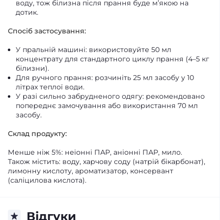
воду, тож білизна після прання буде м’якою на
дотик.
Спосіб застосування:
У пральній машині: використовуйте 50 мл
концентрату для стандартного циклу прання (4–5 кг
білизни).
Для ручного прання: розчиніть 25 мл засобу у 10
літрах теплої води.
У разі сильно забрудненого одягу: рекомендовано
попереднє замочування або використання 70 мл
засобу.
Склад продукту:
Менше ніж 5%: неіонні ПАР, аніонні ПАР, мило.
Також містить: воду, харчову соду (натрій бікарбонат),
лимонну кислоту, ароматизатор, консервант
(саліцилова кислота).
Відгуки