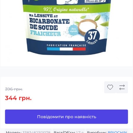
396 грн.
344 грн.
Повідомити про наявність
Модель:
3383482301078
Вага/Об’єм:
1,7 л
Виробник:
BRIOCHIN