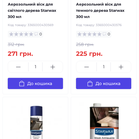
Аерозольний віск для
Аерозольний віск для
світлого дерева Starwax
темного дерева Starwax
300 мл
300 мл
Код товару:
3365000430569
Код товару:
3365000430576
0
0
312 грн.
258 грн.
271 грн.
225 грн.
До кошика
До кошика