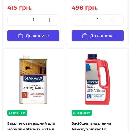
415 грн.
498 грн.
До кошика
До кошика
в наявності
в наявності
Закріплювач водний для
Засіб для видалення
морилки Starwax 500 мл
блиску Starwax 1 л