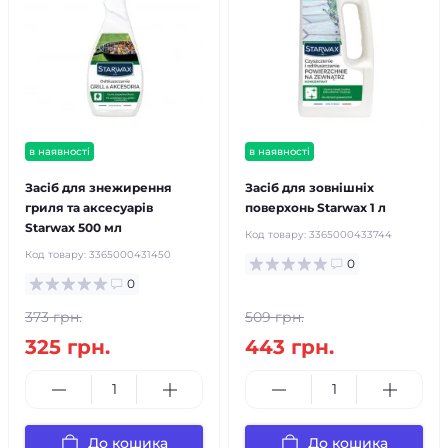
в наявності
в наявності
Засіб для знежирення
Засіб для зовнішніх
гриля та аксесуарів
поверхонь Starwax 1 л
Starwax 500 мл
Код товару:
3365000433744
Код товару:
3365000431450
0
0
373 грн.
509 грн.
325 грн.
443 грн.
До кошика
До кошика