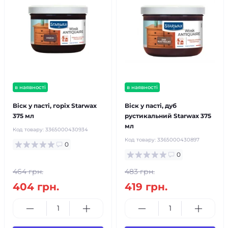
в наявності
в наявності
Віск у пасті, горіх Starwax
Віск у пасті, дуб
375 мл
рустикальний Starwax 375
мл
Код товару:
3365000430934
Код товару:
3365000430897
0
0
464 грн.
483 грн.
404 грн.
419 грн.