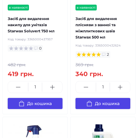
в наявності
в наявності
Засіб для видалення
Засіб для видалення
накипу для унітазів
плісняви з ванної та
Starwax Soluvert 750 мл
міжплиткових швів
Starwax 500 мл
Код товару:
3365000437957
Код товару:
3365000432624
0
2
482 грн.
369 грн.
419 грн.
340 грн.
До кошика
До кошика