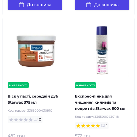
До кошика
До кошика
в наявності
в наявності
Віск у пасті, середній дуб
Експрес-пінка для
Starwax 375 мл
чищення килимів та
покриттів Starwax 600 мл
Код товару:
3365000430910
Код товару:
3365000430118
0
1
482 грн.
572 грн.