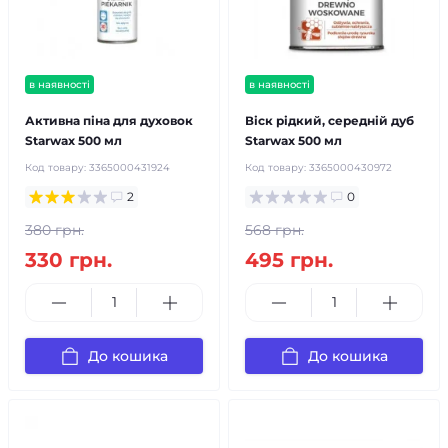
в наявності
в наявності
Активна піна для духовок
Віск рідкий, середній дуб
Starwax 500 мл
Starwax 500 мл
Код товару:
3365000431924
Код товару:
3365000430972
2
0
380 грн.
568 грн.
330 грн.
495 грн.
До кошика
До кошика