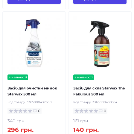
в наявності
в наявності
Засіб для очистки мийок
Засіб для скла Starwax The
Starwax 500 мл
Fabulous 500 мл
Код товару:
3365000432600
Код товару:
3365000438664
0
0
340 грн.
161 грн.
296 грн.
140 грн.