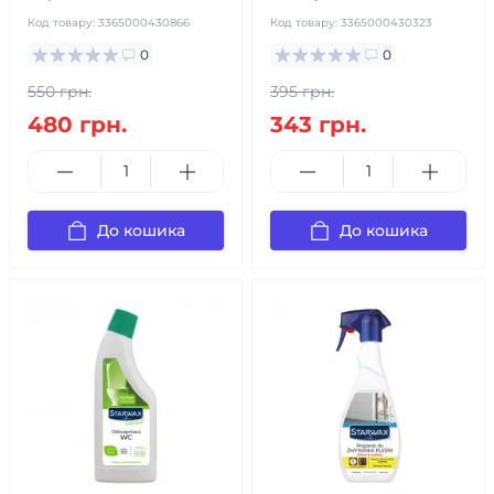
Код товару:
3365000430866
Код товару:
3365000430323
0
0
550 грн.
395 грн.
480 грн.
343 грн.
До кошика
До кошика