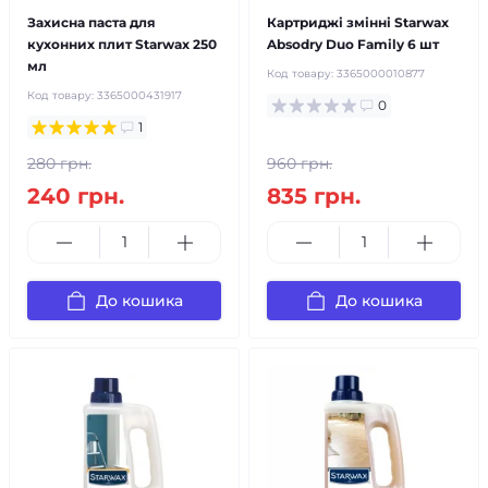
Захисна паста для
Картриджі змінні Starwax
кухонних плит Starwax 250
Absodry Duo Family 6 шт
мл
Код товару:
3365000010877
Код товару:
3365000431917
0
1
280 грн.
960 грн.
240 грн.
835 грн.
До кошика
До кошика