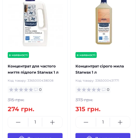
в наявності
в наявності
Концентрат для частого
Концентрат сірого мила
миття підлоги Starwax 1 л
Starwax 1 л
Код товару:
3365000438008
Код товару:
3365000431771
0
0
315 грн.
373 грн.
274 грн.
315 грн.