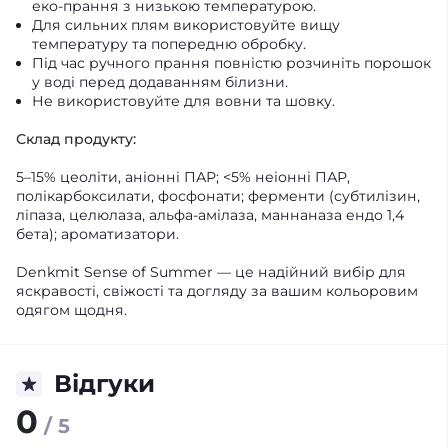
еко-прання з низькою температурою.
Для сильних плям використовуйте вищу
температуру та попередню обробку.
Під час ручного прання повністю розчиніть порошок
у воді перед додаванням білизни.
Не використовуйте для вовни та шовку.
Склад продукту:
5–15% цеоліти, аніонні ПАР; <5% неіонні ПАР,
полікарбоксилати, фосфонати; ферменти (субтилізин,
ліпаза, целюлаза, альфа-амілаза, маннаназа ендо 1,4
бета); ароматизатори.
Denkmit Sense of Summer — це надійний вибір для
яскравості, свіжості та догляду за вашим кольоровим
одягом щодня.
Відгуки
0
/ 5