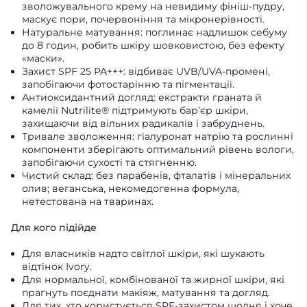
зволожувального крему на невидиму фініш-пудру,
маскує пори, почервоніння та мікронерівності.
Натуральне матування: поглинає надлишок себуму
до 8 годин, робить шкіру шовковистою, без ефекту
«маски».
Захист SPF 25 PA+++: відбиває UVB/UVA-промені,
запобігаючи фотостарінню та пігментації.
Антиоксидантний догляд: екстракти граната й
камелії Nutrilite® підтримують бар’єр шкіри,
захищаючи від вільних радикалів і забруднень.
Тривале зволоження: гіалуронат натрію та рослинні
компоненти зберігають оптимальний рівень вологи,
запобігаючи сухості та стягненню.
Чистий склад: без парабенів, фталатів і мінеральних
олив; веганська, некомедогенна формула,
нетестована на тваринах.
Для кого підійде
Для власників надто світлої шкіри, які шукають
відтінок Ivory.
Для нормальної, комбінованої та жирної шкіри, які
прагнуть поєднати макіяж, матування та догляд.
Для тих, хто користується SPF-захистом щодня і хоче