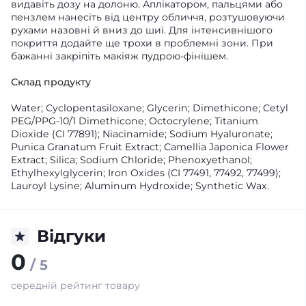
видавіть дозу на долоню. Аплікатором, пальцями або
пензлем нанесіть від центру обличчя, розтушовуючи
рухами назовні й вниз до шиї. Для інтенсивнішого
покриття додайте ще трохи в проблемні зони. При
бажанні закріпіть макіяж пудрою-фінішем.
Склад продукту
Water; Cyclopentasiloxane; Glycerin; Dimethicone; Cetyl
PEG/PPG-10/1 Dimethicone; Octocrylene; Titanium
Dioxide (CI 77891); Niacinamide; Sodium Hyaluronate;
Punica Granatum Fruit Extract; Camellia Japonica Flower
Extract; Silica; Sodium Chloride; Phenoxyethanol;
Ethylhexylglycerin; Iron Oxides (CI 77491, 77492, 77499);
Lauroyl Lysine; Aluminum Hydroxide; Synthetic Wax.
Відгуки
0
/ 5
середній рейтинг товару