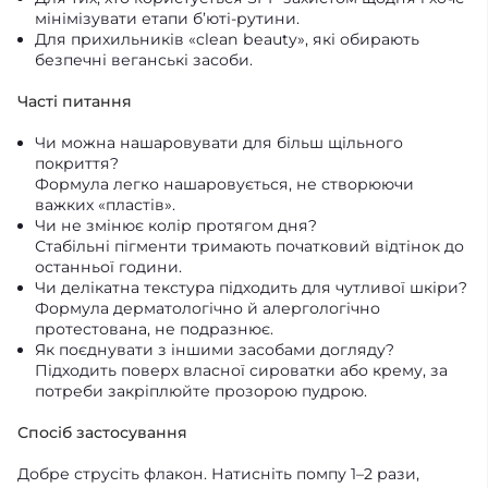
мінімізувати етапи б’юті-рутини.
Для прихильників «clean beauty», які обирають
безпечні веганські засоби.
Часті питання
Чи можна нашаровувати для більш щільного
покриття?
Формула легко нашаровується, не створюючи
важких «пластів».
Чи не змінює колір протягом дня?
Стабільні пігменти тримають початковий відтінок до
останньої години.
Чи делікатна текстура підходить для чутливої шкіри?
Формула дерматологічно й алергологічно
протестована, не подразнює.
Як поєднувати з іншими засобами догляду?
Підходить поверх власної сироватки або крему, за
потреби закріплюйте прозорою пудрою.
Спосіб застосування
Добре струсіть флакон. Натисніть помпу 1–2 рази,