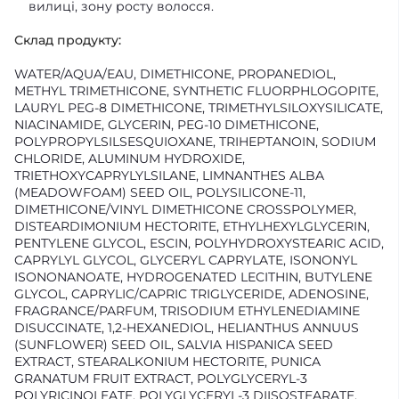
вилиці, зону росту волосся.
Склад продукту:
WATER/AQUA/EAU, DIMETHICONE, PROPANEDIOL,
METHYL TRIMETHICONE, SYNTHETIC FLUORPHLOGOPITE,
LAURYL PEG-8 DIMETHICONE, TRIMETHYLSILOXYSILICATE,
NIACINAMIDE, GLYCERIN, PEG-10 DIMETHICONE,
POLYPROPYLSILSESQUIOXANE, TRIHEPTANOIN, SODIUM
CHLORIDE, ALUMINUM HYDROXIDE,
TRIETHOXYCAPRYLYLSILANE, LIMNANTHES ALBA
(MEADOWFOAM) SEED OIL, POLYSILICONE-11,
DIMETHICONE/VINYL DIMETHICONE CROSSPOLYMER,
DISTEARDIMONIUM HECTORITE, ETHYLHEXYLGLYCERIN,
PENTYLENE GLYCOL, ESCIN, POLYHYDROXYSTEARIC ACID,
CAPRYLYL GLYCOL, GLYCERYL CAPRYLATE, ISONONYL
ISONONANOATE, HYDROGENATED LECITHIN, BUTYLENE
GLYCOL, CAPRYLIC/CAPRIC TRIGLYCERIDE, ADENOSINE,
FRAGRANCE/PARFUM, TRISODIUM ETHYLENEDIAMINE
DISUCCINATE, 1,2-HEXANEDIOL, HELIANTHUS ANNUUS
(SUNFLOWER) SEED OIL, SALVIA HISPANICA SEED
EXTRACT, STEARALKONIUM HECTORITE, PUNICA
GRANATUM FRUIT EXTRACT, POLYGLYCERYL-3
POLYRICINOLEATE, POLYGLYCERYL-3 DIISOSTEARATE,