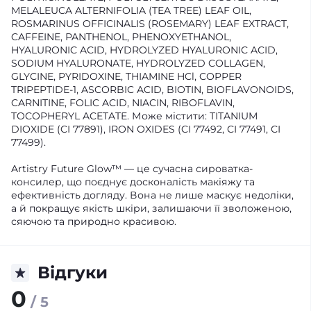
MELALEUCA ALTERNIFOLIA (TEA TREE) LEAF OIL,
ROSMARINUS OFFICINALIS (ROSEMARY) LEAF EXTRACT,
CAFFEINE, PANTHENOL, PHENOXYETHANOL,
HYALURONIC ACID, HYDROLYZED HYALURONIC ACID,
SODIUM HYALURONATE, HYDROLYZED COLLAGEN,
GLYCINE, PYRIDOXINE, THIAMINE HCl, COPPER
TRIPEPTIDE-1, ASCORBIC ACID, BIOTIN, BIOFLAVONOIDS,
CARNITINE, FOLIC ACID, NIACIN, RIBOFLAVIN,
TOCOPHERYL ACETATE. Може містити: TITANIUM
DIOXIDE (CI 77891), IRON OXIDES (CI 77492, CI 77491, CI
77499).
Artistry Future Glow™ — це сучасна сироватка-
консилер, що поєднує досконалість макіяжу та
ефективність догляду. Вона не лише маскує недоліки,
а й покращує якість шкіри, залишаючи її зволоженою,
сяючою та природно красивою.
Відгуки
0
/ 5