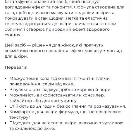
багатофункціональний засіб, який поєднує
доглядовий ефект та покриття. Формула створена для
того, щоб одночасно маскувати недоліки шкіри та
покращувати її стан щодня. Легка та еластична
текстура адаптується до шкіри, зливається з тоном
обличчя і створює природний ефект здорового
сяяння.
Цей засіб — рішення для жінок, які прагнуть
косметики нового покоління: ефект макіяжу + догляд
для шкіри.
Переваги:
Маскує темні кола під очима, пігментні плями,
почервоніння, сліди від акне.
Візуально розгладжує дрібні зморшки й пори.
Можливість використовувати як консилер,
хайлайтер або для контурингу.
Стійкість до 24 годин без осипання та розмазування.
Комфортна для шкіри формула, що "не підкреслює
текстуру".
Підходить для всіх типів шкіри, включно з чутливою
та схильною до акне.