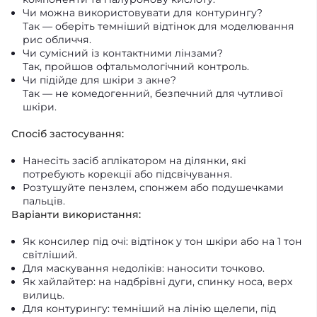
Чи можна використовувати для контурингу?
Так — оберіть темніший відтінок для моделювання
рис обличчя.
Чи сумісний із контактними лінзами?
Так, пройшов офтальмологічний контроль.
Чи підійде для шкіри з акне?
Так — не комедогенний, безпечний для чутливої
шкіри.
Спосіб застосування:
Нанесіть засіб аплікатором на ділянки, які
потребують корекції або підсвічування.
Розтушуйте пензлем, спонжем або подушечками
пальців.
Варіанти використання:
Як консилер під очі: відтінок у тон шкіри або на 1 тон
світліший.
Для маскування недоліків: наносити точково.
Як хайлайтер: на надбрівні дуги, спинку носа, верх
вилиць.
Для контурингу: темніший на лінію щелепи, під