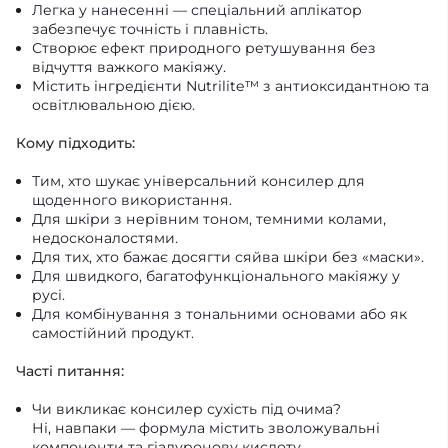
Легка у нанесенні — спеціальний аплікатор
забезпечує точність і плавність.
Створює ефект природного ретушування без
відчуття важкого макіяжу.
Містить інгредієнти Nutrilite™ з антиоксидантною та
освітлювальною дією.
Кому підходить:
Тим, хто шукає універсальний консилер для
щоденного використання.
Для шкіри з нерівним тоном, темними колами,
недосконалостями.
Для тих, хто бажає досягти сяйва шкіри без «маски».
Для швидкого, багатофункціонального макіяжу у
русі.
Для комбінування з тональними основами або як
самостійний продукт.
Часті питання:
Чи викликає консилер сухість під очима?
Ні, навпаки — формула містить зволожувальні
компоненти та гіалуронову кислоту.