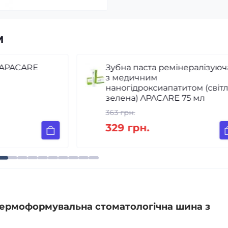
м
Зубна паста ремінералізуюча
з медичним
наногідроксиапатитом (світло-
зелена) APACARE 75 мл
363 грн.
329 грн.
 термоформувальна стоматологічна шина з