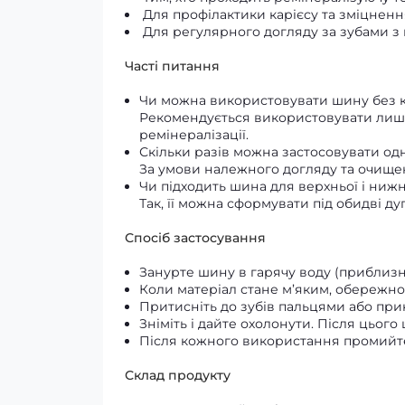
Для профілактики карієсу та зміцненн
Для регулярного догляду за зубами 
Часті питання
Чи можна використовувати шину без к
Рекомендується використовувати лише 
ремінералізації.
Скільки разів можна застосовувати од
За умови належного догляду та очищен
Чи підходить шина для верхньої і ниж
Так, її можна сформувати під обидві дуг
Спосіб застосування
Занурте шину в гарячу воду (приблизно 
Коли матеріал стане м’яким, обережно 
Притисніть до зубів пальцями або при
Зніміть і дайте охолонути. Після цьог
Після кожного використання промийте 
Склад продукту