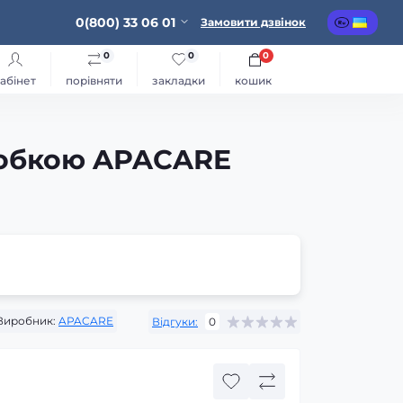
0(800) 33 06 01
Замовити дзвінок
0
0
0
абінет
порівняти
закладки
кошик
робкою APACARE
Виробник:
APACARE
Відгуки:
0