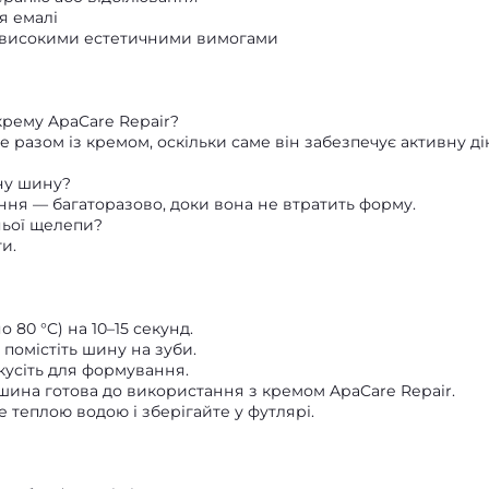
я емалі
з високими естетичними вимогами
рему ApaCare Repair?
разом із кремом, оскільки саме він забезпечує активну ді
ну шину?
ня — багаторазово, доки вона не втратить форму.
ньої щелепи?
и.
80 °C) на 10–15 секунд.
помістіть шину на зуби.
кусіть для формування.
о шина готова до використання з кремом ApaCare Repair.
теплою водою і зберігайте у футлярі.