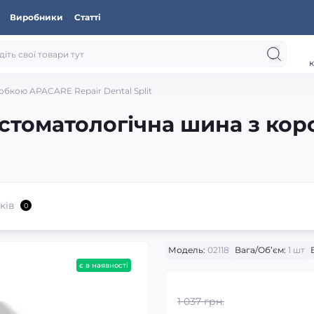
Виробники
Статті
к
бкою APACARE Repair Dental Split
стоматологічна шина з ко
ків
0
Модель:
02118
Вага/Об’єм:
1 шт
є в наявності
1 037 грн.