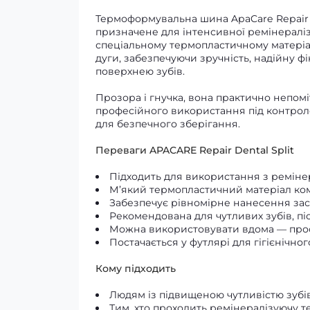
Термоформувальна шина ApaCare Repair D
призначене для інтенсивної ремінераліз
спеціальному термопластичному матеріал
дуги, забезпечуючи зручність, надійну ф
поверхнею зубів.
Прозора і гнучка, вона практично непоміт
професійного використання під контроле
для безпечного зберігання.
Переваги APACARE Repair Dental Split
Підходить для використання з реміне
М’який термопластичний матеріал ком
Забезпечує рівномірне нанесення засо
Рекомендована для чутливих зубів, пі
Можна використовувати вдома — прос
Постачається у футлярі для гігієнічно
Кому підходить
Людям із підвищеною чутливістю зубі
Тим, хто проходить ремінералізуючу т