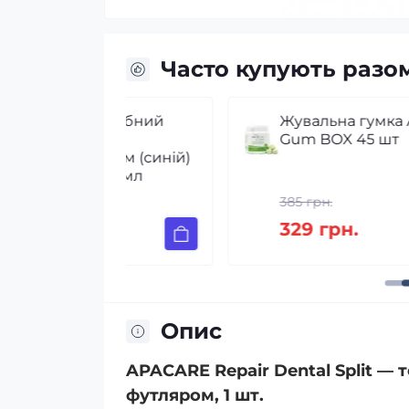
Часто купують разо
й зубний
Жувальна гумка APACARE
Gum BOX 45 шт
том (синій)
30 мл
385 грн.
329 грн.
Опис
APACARE Repair Dental Split —
футляром, 1 шт.