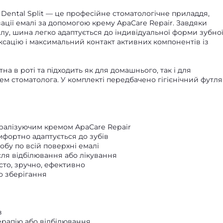
ental Split — це професійне стоматологічне приладдя,
ації емалі за допомогою крему ApaCare Repair. Завдяки
у, шина легко адаптується до індивідуальної форми зубно
іксацію і максимальний контакт активних компонентів із
на в роті та підходить як для домашнього, так і для
м стоматолога. У комплекті передбачено гігієнічний футл
ралізуючим кремом ApaCare Repair
фортно адаптується до зубів
бу по всій поверхні емалі
сля відбілювання або лікування
то, зручно, ефективно
го зберігання
в
ерапію або відбілювання