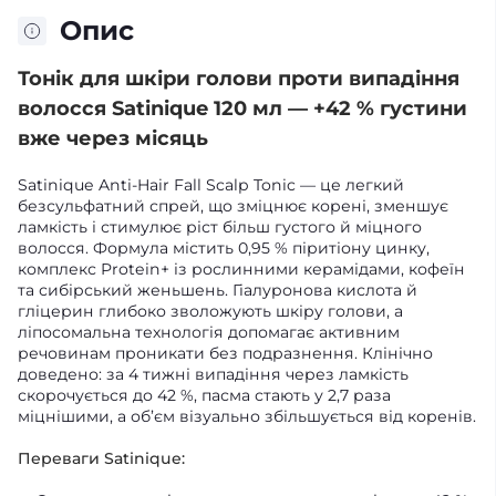
Опис
Тонік для шкіри голови проти випадіння
волосся Satinique 120 мл — +42 % густини
вже через місяць
Satinique Anti-Hair Fall Scalp Tonic — це легкий
безсульфатний спрей, що зміцнює корені, зменшує
ламкість і стимулює ріст більш густого й міцного
волосся. Формула містить 0,95 % піритіону цинку,
комплекс Protein+ із рослинними керамідами, кофеїн
та сибірський женьшень. Гіалуронова кислота й
гліцерин глибоко зволожують шкіру голови, а
ліпосомальна технологія допомагає активним
речовинам проникати без подразнення. Клінічно
доведено: за 4 тижні випадіння через ламкість
скорочується до 42 %, пасма стають у 2,7 раза
міцнішими, а об’єм візуально збільшується від коренів.
Переваги Satinique: