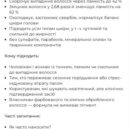
Скорочує випадіння волосся через ламкість до 42 %
Зміцнює волосся у 2,68 раза й зменшує ламкість на
62 %
Охолоджує, заспокоює свербіж, нормалізує баланс
шкіри голови
Підходить усім типам шкіри, у т. ч. чутливій та
схильній до жирності
Без сульфатів, парабенів, мінеральної оливи та
тваринних компонентів
Кому підходить:
Чоловікам і жінкам із тонким, ламким чи схильним
до випадіння волосся
Тим, хто переживає сезонне порідшання або стрес-
індуковану втрату пасом
Користувачам, які шукають неаптечний, але клінічно
підтверджений засіб
Власникам фарбованого та хімічно обробленого
волосся — формула не вимиває пігмент
Часті запитання:
Як часто наносити?