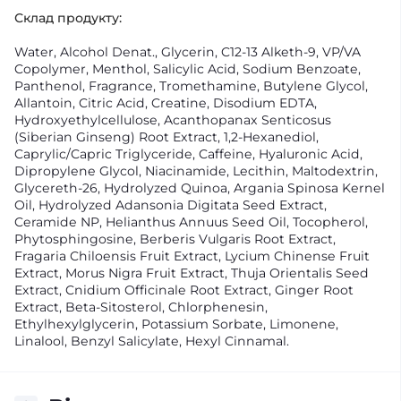
Склад продукту:
Water, Alcohol Denat., Glycerin, C12-13 Alketh-9, VP/VA
Copolymer, Menthol, Salicylic Acid, Sodium Benzoate,
Panthenol, Fragrance, Tromethamine, Butylene Glycol,
Allantoin, Citric Acid, Creatine, Disodium EDTA,
Hydroxyethylcellulose, Acanthopanax Senticosus
(Siberian Ginseng) Root Extract, 1,2-Hexanediol,
Caprylic/Capric Triglyceride, Caffeine, Hyaluronic Acid,
Dipropylene Glycol, Niacinamide, Lecithin, Maltodextrin,
Glycereth-26, Hydrolyzed Quinoa, Argania Spinosa Kernel
Oil, Hydrolyzed Adansonia Digitata Seed Extract,
Ceramide NP, Helianthus Annuus Seed Oil, Tocopherol,
Phytosphingosine, Berberis Vulgaris Root Extract,
Fragaria Chiloensis Fruit Extract, Lycium Chinense Fruit
Extract, Morus Nigra Fruit Extract, Thuja Orientalis Seed
Extract, Cnidium Officinale Root Extract, Ginger Root
Extract, Beta-Sitosterol, Chlorphenesin,
Ethylhexylglycerin, Potassium Sorbate, Limonene,
Linalool, Benzyl Salicylate, Hexyl Cinnamal.