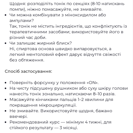
Щодня: розподіліть тонік по секціях (8-10 натискань
помпи), ніжно помасажуйте, не змивайте.
Чи можна комбінувати з міноксидилом або
ампулами?
Так, тонік не містить інгредієнтів, що конфліктують із
терапевтичними засобами; використовуйте його в
різний час доби.
Чи залишає жирний блиск?
Ні, спиртова основа швидко випаровується, а
легкий ментоловий ефект дарує відчуття свіжості
без обтяження.
Спосіб застосування:
Поверніть форсунку у положення «ON».
На чисту підсушену рушником або суху шкіру голови
нанесіть тонік зонально, натискаючи 8–10 разів.
Масажуйте кінчиками пальців 1–2 хвилини для
покращення мікроциркуляції.
Не змивайте. Використовуйте щодня, бажано
ввечері.
Рекомендований курс — мінімум 4 тижні, для
стійкого результату — 3 місяці.