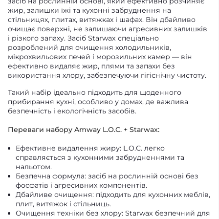
засіб на рослинній основі, який ефективно розчиняє
жир, залишки їжі та кухонні забруднення на
стільницях, плитах, витяжках і шафах. Він дбайливо
очищає поверхні, не залишаючи агресивних залишків
і різкого запаху. Засіб Starwax спеціально
розроблений для очищення холодильників,
мікрохвильових печей і морозильних камер — він
ефективно видаляє жир, плями та запахи без
використання хлору, забезпечуючи гігієнічну чистоту.
Такий набір ідеально підходить для щоденного
прибирання кухні, особливо у домах, де важлива
безпечність і екологічність засобів.
Переваги набору Amway L.O.C. + Starwax:
Ефективне видалення жиру: L.O.C. легко
справляється з кухонними забрудненнями та
нальотом.
Безпечна формула: засіб на рослинній основі без
фосфатів і агресивних компонентів.
Дбайливе очищення: підходить для кухонних меблів,
плит, витяжок і стільниць.
Очищення техніки без хлору: Starwax безпечний для