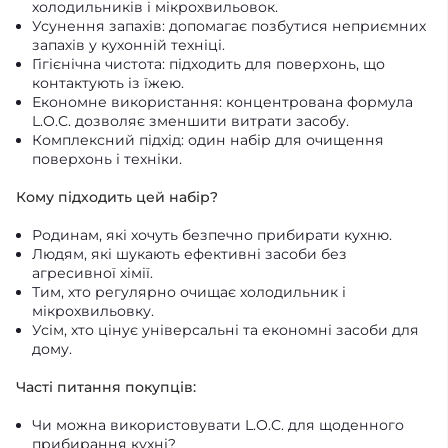
холодильників і мікрохвильовок.
Усунення запахів: допомагає позбутися неприємних
запахів у кухонній техніці.
Гігієнічна чистота: підходить для поверхонь, що
контактують із їжею.
Економне використання: концентрована формула
L.O.C. дозволяє зменшити витрати засобу.
Комплексний підхід: один набір для очищення
поверхонь і техніки.
Кому підходить цей набір?
Родинам, які хочуть безпечно прибирати кухню.
Людям, які шукають ефективні засоби без
агресивної хімії.
Тим, хто регулярно очищає холодильник і
мікрохвильовку.
Усім, хто цінує універсальні та економні засоби для
дому.
Часті питання покупців:
Чи можна використовувати L.O.C. для щоденного
прибирання кухні?