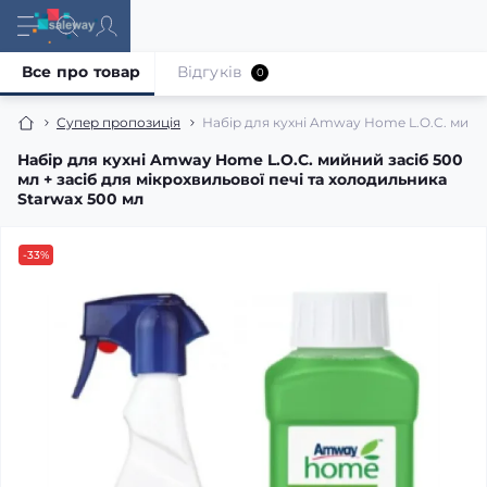
Все про товар
Відгуків
0
Супер пропозиція
Набір для кухні Amway Home L.O.C. мийни
Набір для кухні Amway Home L.O.C. мийний засіб 500
мл + засіб для мікрохвильової печі та холодильника
Starwax 500 мл
-33%