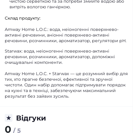
чистою серветкою та за потреби змийте водою або
витріть вологою ганчіркою.
Склад продукту:
Amway Home L.O.C.: вода, неіоногенні поверхнево-
активні речовини, аніонні поверхнево-активні
речовини, розчинники, ароматизатор, регулятори pH.
Starwax: вода, неіоногенні поверхнево-активні
речовини, розчинники, ароматизатор, допоміжні
очищувальні компоненти.
Amway Home L.O.C. + Starwax — це розумний вибір для
тих, хто прагне безпечної, ефективної та зручної
чистоти. Один набір допомагає підтримувати порядок
на кухні та в техніці, забезпечуючи максимальний
результат без зайвих зусиль.
Відгуки
0
/ 5