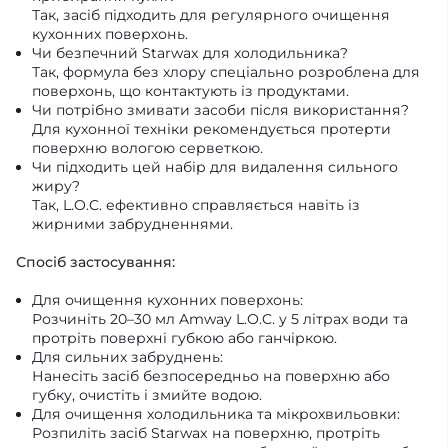
Так, засіб підходить для регулярного очищення
кухонних поверхонь.
Чи безпечний Starwax для холодильника?
Так, формула без хлору спеціально розроблена для
поверхонь, що контактують із продуктами.
Чи потрібно змивати засоби після використання?
Для кухонної техніки рекомендується протерти
поверхню вологою серветкою.
Чи підходить цей набір для видалення сильного
жиру?
Так, L.O.C. ефективно справляється навіть із
жирними забрудненнями.
Спосіб застосування:
Для очищення кухонних поверхонь:
Розчиніть 20–30 мл Amway L.O.C. у 5 літрах води та
протріть поверхні губкою або ганчіркою.
Для сильних забруднень:
Нанесіть засіб безпосередньо на поверхню або
губку, очистіть і змийте водою.
Для очищення холодильника та мікрохвильовки:
Розпиліть засіб Starwax на поверхню, протріть