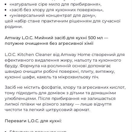
«натуральне сіре мило для прибирання»,
«засіб без хлору для кухонних поверхонь»,
«універсальний концентрат для дому»,
цей набір стане практичним рішенням для сучасної
родини.
Amway L.O.C. Мийний засіб для кухні 500 мл —
потужне очищення без агресивної хімії
L.O.C. Kitchen Cleaner від Amway Home створений для
ефективного видалення жиру, нальоту та кухонного
бруду. Формула на рослинній основі допомагає
швидко очищати робочі поверхні, плиту, витяжку,
кухонні шафи, кахель та мікрохвильову піч.
Засіб не містить фосфатів, хлору та агресивних кислот,
тому підходить для домівок з дітьми та домашніми
улюбленцями. Після прибирання не залишається
липкої плівки чи різкого запаху — лише відчуття
чистоти та легкий цитрусовий аромат.
Переваги L.O.C. для кухні:
Ефективно розчиняє жир