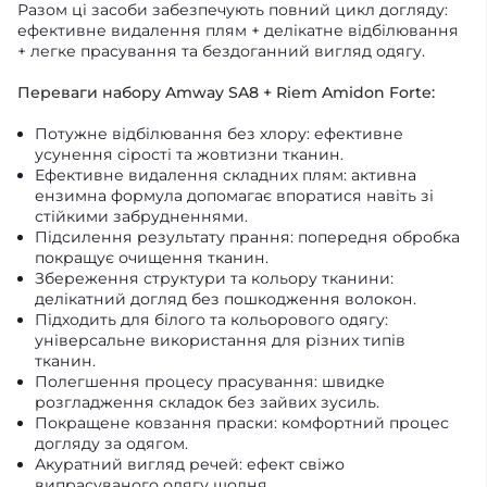
Разом ці засоби забезпечують повний цикл догляду:
ефективне видалення плям + делікатне відбілювання
+ легке прасування та бездоганний вигляд одягу.
Переваги набору Amway SA8 + Riem Amidon Forte:
Потужне відбілювання без хлору: ефективне
усунення сірості та жовтизни тканин.
Ефективне видалення складних плям: активна
ензимна формула допомагає впоратися навіть зі
стійкими забрудненнями.
Підсилення результату прання: попередня обробка
покращує очищення тканин.
Збереження структури та кольору тканини:
делікатний догляд без пошкодження волокон.
Підходить для білого та кольорового одягу:
універсальне використання для різних типів
тканин.
Полегшення процесу прасування: швидке
розгладження складок без зайвих зусиль.
Покращене ковзання праски: комфортний процес
догляду за одягом.
Акуратний вигляд речей: ефект свіжо
випрасуваного одягу щодня.