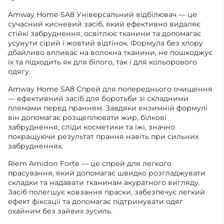
Amway Home SA8 Універсальний відбілювач — це
сучасний кисневий засіб, який ефективно видаляє
стійкі забруднення, освітлює тканини та допомагає
усунути сірий і жовтий відтінок. Формула без хлору
дбайливо впливає на волокна тканини, не пошкоджує
їх та підходить як для білого, так і для кольорового
одягу.
Amway Home SA8 Спрей для попереднього очищення
— ефективний засіб для боротьби зі складними
плямами перед пранням. Завдяки ензимній формулі
він допомагає розщеплювати жир, білкові
забруднення, сліди косметики та їжі, значно
покращуючи результат прання навіть при сильних
забрудненнях.
Riem Amidon Forte — це спрей для легкого
прасування, який допомагає швидко розгладжувати
складки та надавати тканинам акуратного вигляду.
Засіб полегшує ковзання праски, забезпечує легкий
ефект фіксації та допомагає підтримувати одяг
охайним без зайвих зусиль.