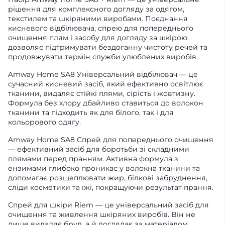
рішення для комплексного догляду за одягом,
текстилем та шкіряними виробами. Поєднання
кисневого відбілювача, спрею для попереднього
очищення плям і засобу для догляду за шкірою
дозволяє підтримувати бездоганну чистоту речей та
продовжувати термін служби улюблених виробів.
Amway Home SA8 Універсальний відбілювач — це
сучасний кисневий засіб, який ефективно освітлює
тканини, видаляє стійкі плями, сірість і жовтизну.
Формула без хлору дбайливо ставиться до волокон
тканини та підходить як для білого, так і для
кольорового одягу.
Amway Home SA8 Спрей для попереднього очищення
— ефективний засіб для боротьби зі складними
плямами перед пранням. Активна формула з
ензимами глибоко проникає у волокна тканини та
допомагає розщеплювати жир, білкові забруднення,
сліди косметики та їжі, покращуючи результат прання.
Спрей для шкіри Riem — це універсальний засіб для
очищення та живлення шкіряних виробів. Він не
лише видаляє бруд, а й доглядає за матеріалом,