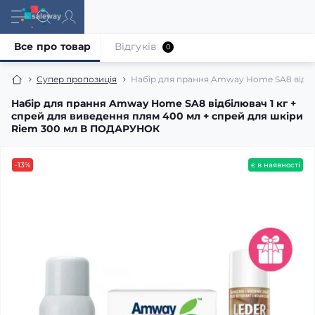
Все про товар
Відгуків
0
Супер пропозиція
Набір для прання Amway Home SA8 відбі
Набір для прання Amway Home SA8 відбілювач 1 кг +
спрей для виведення плям 400 мл + спрей для шкіри
Riem 300 мл В ПОДАРУНОК
-13%
є в наявності