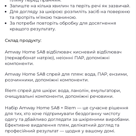
пляму перед пранням.
Залиште на кілька хвилин та періть речі як зазвичай.
Для догляду за шкірою: розпиліть засіб на поверхню
та протріть м’якою тканиною.
За потреби повторіть обробку для досягнення
кращого результату.
Склад продукту:
Amway Home SA8 відбілювач: кисневий відбілювач
(перкарбонат натрію), неіонні ПАР, допоміжні
компоненти.
Amway Home SA8 спрей для плям: вода, ПАР, ензими,
розчинники, допоміжні компоненти.
Riem спрей для шкіри: вода, ланолін, емульгатори,
очищувальні компоненти, допоміжні речовини.
Набір Amway Home SA8 + Riem — це сучасне рішення
для тих, хто хоче підтримувати бездоганну чистоту
одягу та дбайливо доглядати за шкіряними виробами.
Ефективне видалення плям, делікатний догляд та
професійний результат — щодня у вашому домі.