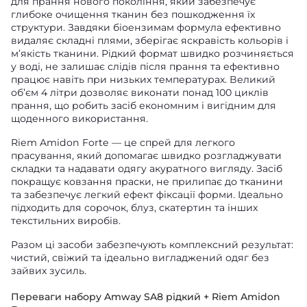
для прання нового покоління, який забезпечує
глибоке очищення тканин без пошкодження їх
структури. Завдяки біоензимам формула ефективно
видаляє складні плями, зберігає яскравість кольорів і
м’якість тканини. Рідкий формат швидко розчиняється
у воді, не залишає слідів після прання та ефективно
працює навіть при низьких температурах. Великий
об’єм 4 літри дозволяє виконати понад 100 циклів
прання, що робить засіб економним і вигідним для
щоденного використання.
Riem Amidon Forte — це спрей для легкого
прасування, який допомагає швидко розгладжувати
складки та надавати одягу акуратного вигляду. Засіб
покращує ковзання праски, не прилипає до тканини
та забезпечує легкий ефект фіксації форми. Ідеально
підходить для сорочок, блуз, скатертин та інших
текстильних виробів.
Разом ці засоби забезпечують комплексний результат:
чистий, свіжий та ідеально вигладжений одяг без
зайвих зусиль.
Переваги набору Amway SA8 рідкий + Riem Amidon