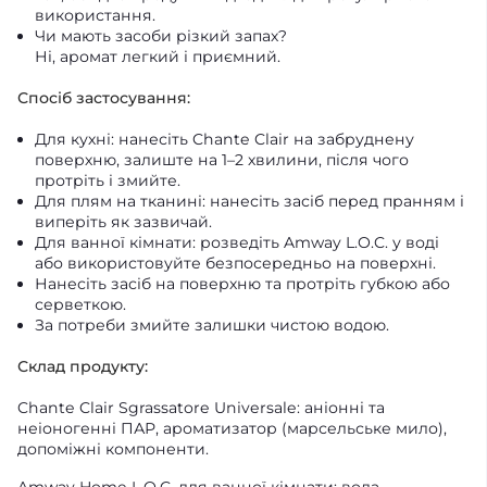
використання.
Чи мають засоби різкий запах?
Ні, аромат легкий і приємний.
Спосіб застосування:
Для кухні: нанесіть Chante Clair на забруднену
поверхню, залиште на 1–2 хвилини, після чого
протріть і змийте.
Для плям на тканині: нанесіть засіб перед пранням і
виперіть як зазвичай.
Для ванної кімнати: розведіть Amway L.O.C. у воді
або використовуйте безпосередньо на поверхні.
Нанесіть засіб на поверхню та протріть губкою або
серветкою.
За потреби змийте залишки чистою водою.
Склад продукту:
Chante Clair Sgrassatore Universale: аніонні та
неіоногенні ПАР, ароматизатор (марсельське мило),
допоміжні компоненти.