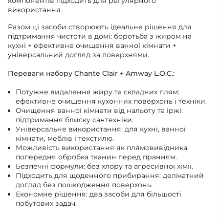
компонентів підходить для регулярного
використання.
Разом ці засоби створюють ідеальне рішення для
підтримання чистоти в домі: боротьба з жиром на
кухні + ефективне очищення ванної кімнати +
універсальний догляд за поверхнями.
Переваги набору Chante Clair + Amway L.O.C.:
Потужне видалення жиру та складних плям:
ефективне очищення кухонних поверхонь і техніки.
Очищення ванної кімнати від нальоту та іржі:
підтримання блиску сантехніки.
Універсальне використання: для кухні, ванної
кімнати, меблів і текстилю.
Можливість використання як плямовивідника:
попередня обробка тканин перед пранням.
Безпечні формули: без хлору та агресивної хімії.
Підходить для щоденного прибирання: делікатний
догляд без пошкодження поверхонь.
Економне рішення: два засоби для більшості
побутових задач.