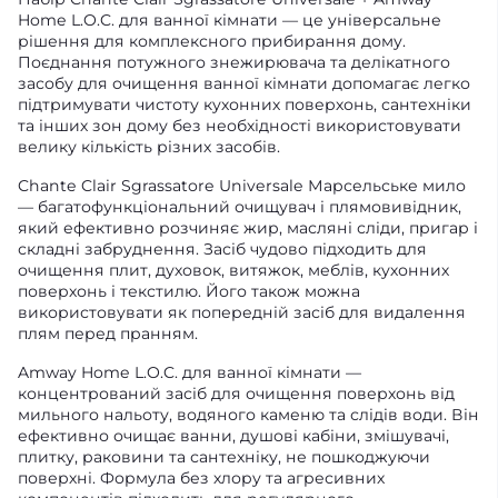
Home L.O.C. для ванної кімнати — це універсальне
рішення для комплексного прибирання дому.
Поєднання потужного знежирювача та делікатного
засобу для очищення ванної кімнати допомагає легко
підтримувати чистоту кухонних поверхонь, сантехніки
та інших зон дому без необхідності використовувати
велику кількість різних засобів.
Chante Clair Sgrassatore Universale Марсельське мило
— багатофункціональний очищувач і плямовивідник,
який ефективно розчиняє жир, масляні сліди, пригар і
складні забруднення. Засіб чудово підходить для
очищення плит, духовок, витяжок, меблів, кухонних
поверхонь і текстилю. Його також можна
використовувати як попередній засіб для видалення
плям перед пранням.
Amway Home L.O.C. для ванної кімнати —
концентрований засіб для очищення поверхонь від
мильного нальоту, водяного каменю та слідів води. Він
ефективно очищає ванни, душові кабіни, змішувачі,
плитку, раковини та сантехніку, не пошкоджуючи
поверхні. Формула без хлору та агресивних