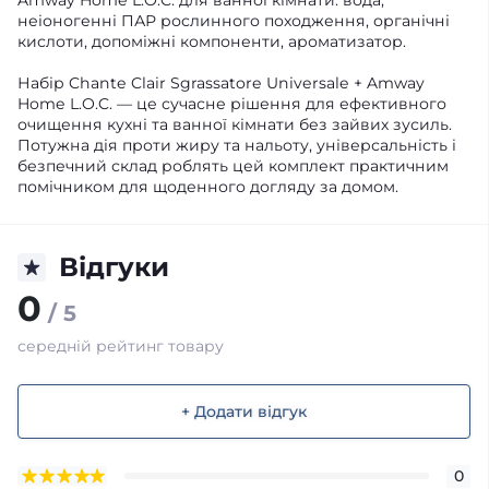
Amway Home L.O.C. для ванної кімнати: вода,
неіоногенні ПАР рослинного походження, органічні
кислоти, допоміжні компоненти, ароматизатор.
Набір Chante Clair Sgrassatore Universale + Amway
Home L.O.C. — це сучасне рішення для ефективного
очищення кухні та ванної кімнати без зайвих зусиль.
Потужна дія проти жиру та нальоту, універсальність і
безпечний склад роблять цей комплект практичним
помічником для щоденного догляду за домом.
Відгуки
0
/ 5
середній рейтинг товару
+ Додати відгук
0