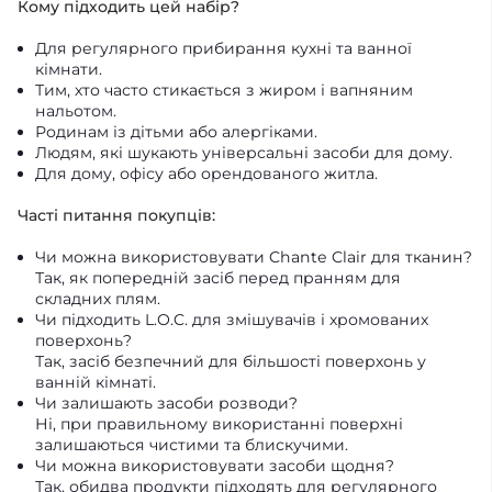
Кому підходить цей набір?
Для регулярного прибирання кухні та ванної
кімнати.
Тим, хто часто стикається з жиром і вапняним
нальотом.
Родинам із дітьми або алергіками.
Людям, які шукають універсальні засоби для дому.
Для дому, офісу або орендованого житла.
Часті питання покупців:
Чи можна використовувати Chante Clair для тканин?
Так, як попередній засіб перед пранням для
складних плям.
Чи підходить L.O.C. для змішувачів і хромованих
поверхонь?
Так, засіб безпечний для більшості поверхонь у
ванній кімнаті.
Чи залишають засоби розводи?
Ні, при правильному використанні поверхні
залишаються чистими та блискучими.
Чи можна використовувати засоби щодня?
Так, обидва продукти підходять для регулярного