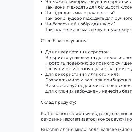
Чи можна використовувати серветки д
Так, вони підходять для більшості кухо
Чи підходить мило для прання?
Так, воно чудово підходить для ручног
Чи безпечний набір для шкіри?
Так, лляне мило має м’яку натуральну 
Спосіб застосування:
Для використання серветок:
Відкрийте упаковку та дістаньте сервет
Протріть поверхню до повного очищен
Після використання щільно закрийте у
Для використання лляного мила:
Розведіть мило у воді для прибирання
Використовуйте для миття поверхонь 
Для сильних забруднень нанесіть безп
Склад продукту:
Purfix вологі серветки: вода, оцтова кис
речовини, ароматизатор, консервуючі к
Briochin лляне мило: вода, калієве мило 