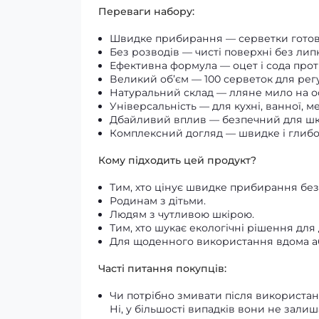
Переваги набору:
Швидке прибирання — серветки готов
Без розводів — чисті поверхні без липк
Ефективна формула — оцет і сода прот
Великий об’єм — 100 серветок для ре
Натуральний склад — лляне мило на о
Універсальність — для кухні, ванної, ме
Дбайливий вплив — безпечний для шк
Комплексний догляд — швидке і глиб
Кому підходить цей продукт?
Тим, хто цінує швидке прибирання без
Родинам з дітьми.
Людям з чутливою шкірою.
Тим, хто шукає екологічні рішення для
Для щоденного використання вдома або
Часті питання покупців:
Чи потрібно змивати після використа
Ні, у більшості випадків вони не залиш