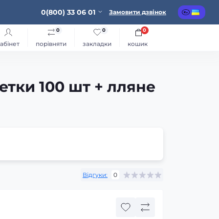
0(800) 33 06 01
Замовити дзвінок
0
0
0
абінет
порівняти
закладки
кошик
етки 100 шт + лляне
Відгуки:
0