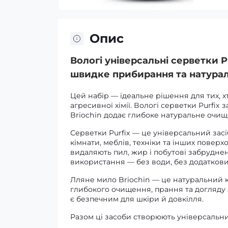
Опис
Вологі універсальні серветки P
швидке прибирання та натурал
Цей набір — ідеальне рішення для тих, х
агресивної хімії. Вологі серветки Purfi
Briochin додає глибоке натуральне очищ
Серветки Purfix — це універсальний засі
кімнати, меблів, техніки та інших повер
видаляють пил, жир і побутові забрудненн
використання — без води, без додаткових
Лляне мило Briochin — це натуральний ко
глибокого очищення, прання та догляду
є безпечним для шкіри й довкілля.
Разом ці засоби створюють універсальн