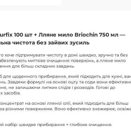
urfix 100 шт + Лляне мило Briochin 750 мл —
ьна чистота без зайвих зусиль
то хоче підтримувати чистоту в домі швидко, зручно та без
x забезпечують миттєве очищення поверхонь, а лляне мило
ення для більш складних завдань.
б для щоденного прибирання, який підходить для кухні, ва
хонь. Завдяки формулі на основі оцту та соди вони ефективн
я, не залишаючи липких слідів і розводів. Готові до
 засобів.
нцентрат на основі лляної олії, який підходить для більш
 за різними поверхнями. Воно ефективно знежирює, освіжа
ий набір: швидке прибирання + глибоке очищення.