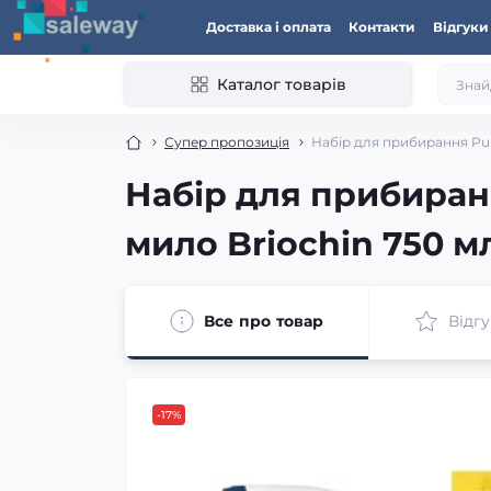
Доставка і оплата
Контакти
Відгуки
Каталог товарів
Супер пропозиція
Набір для прибирання Purf
Набір для прибиранн
мило Briochin 750 м
Все про товар
Відгу
-17%