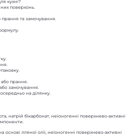
ля кухні?
нних поверхонь.
о прання та замочування.
формулу.
ку.
ня.
паковку.
 або прання.
або замочування.
осередньо на ділянку.
лота, натрій бікарбонат, неіоногенні поверхнево-активні
омпоненти.
на основі лляної олії, неіоногенні поверхнево-активні