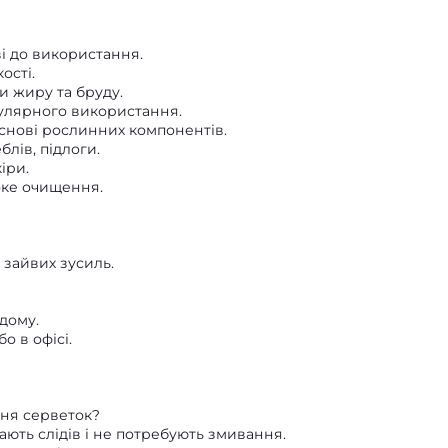
і до використання.
ості.
и жиру та бруду.
гулярного використання.
снові рослинних компонентів.
блів, підлоги.
іри.
оке очищення.
 зайвих зусиль.
 дому.
 в офісі.
ння серветок?
ають слідів і не потребують змивання.