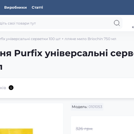
Виробники
Статті
к
ix універсальні серветки 100 шт + лляне мило Briochin 750 мл
я Purfix універсальні серв
л
ків
0
Модель:
0101053
326 грн.