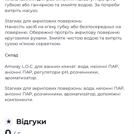
губкою або ганчіркою та змийте водою. За потреби
витріть насухо.
Starwax для акрилових поверхонь:
Нанесіть засіб на м’яку губку або безпосередньо на
поверхню. Обережно протріть акрилову поверхню
круговими рухами. Змийте чистою водою та витріть
сухою м’якою серветкою.
Склад
Amway L.O.C. для ванних кімнат: вода, неіонні ПАР,
аніонні ПАР, регулятори pH, розчинники,
ароматизатор.
Starwax для акрилових поверхонь: вода, неіонні ПАР,
аніонні ПАР, розчинники, ароматизатор, допоміжні
компоненти.
Відгуки
0