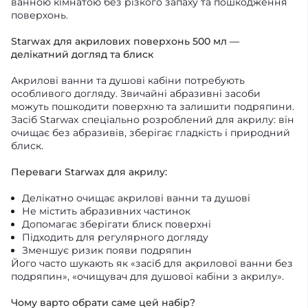
ванною кімнатою без різкого запаху та пошкодження
поверхонь.
Starwax для акрилових поверхонь 500 мл —
делікатний догляд та блиск
Акрилові ванни та душові кабіни потребують
особливого догляду. Звичайні абразивні засоби
можуть пошкодити поверхню та залишити подряпини.
Засіб Starwax спеціально розроблений для акрилу: він
очищає без абразивів, зберігає гладкість і природний
блиск.
Переваги Starwax для акрилу:
Делікатно очищає акрилові ванни та душові
Не містить абразивних частинок
Допомагає зберігати блиск поверхні
Підходить для регулярного догляду
Зменшує ризик появи подряпин
Його часто шукають як «засіб для акрилової ванни без
подряпин», «очищувач для душової кабіни з акрилу».
Чому варто обрати саме цей набір?