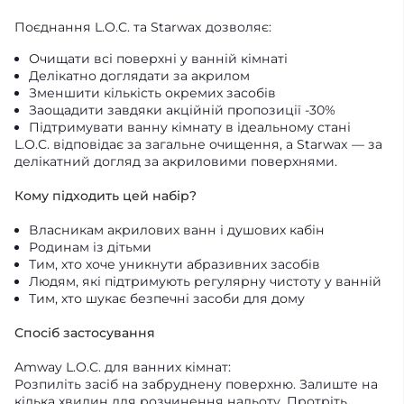
Поєднання L.O.C. та Starwax дозволяє:
Очищати всі поверхні у ванній кімнаті
Делікатно доглядати за акрилом
Зменшити кількість окремих засобів
Заощадити завдяки акційній пропозиції -30%
Підтримувати ванну кімнату в ідеальному стані
L.O.C. відповідає за загальне очищення, а Starwax — за
делікатний догляд за акриловими поверхнями.
Кому підходить цей набір?
Власникам акрилових ванн і душових кабін
Родинам із дітьми
Тим, хто хоче уникнути абразивних засобів
Людям, які підтримують регулярну чистоту у ванній
Тим, хто шукає безпечні засоби для дому
Спосіб застосування
Amway L.O.C. для ванних кімнат:
Розпиліть засіб на забруднену поверхню. Залиште на
кілька хвилин для розчинення нальоту. Протріть