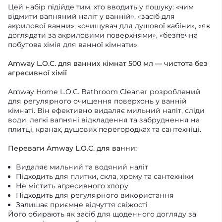
Цей набір підійде тим, хто вводить у пошуку: «чим
відмити вапняний наліт у ванній», «засіб для
акрилової ванни», «очищувач для душової кабіни», «як
доглядати за акриловими поверхнями», «безпечна
побутова хімія для ванної кімнати».
Amway L.O.C. для ванних кімнат 500 мл — чистота без
агресивної хімії
Amway Home L.O.C. Bathroom Cleaner розроблений
для регулярного очищення поверхонь у ванній
кімнаті. Він ефективно видаляє мильний наліт, сліди
води, легкі вапняні відкладення та забруднення на
плитці, кранах, душових перегородках та сантехніці.
Переваги Amway L.O.C. для ванни:
Видаляє мильний та водяний наліт
Підходить для плитки, скла, хрому та сантехніки
Не містить агресивного хлору
Підходить для регулярного використання
Залишає приємне відчуття свіжості
Його обирають як засіб для щоденного догляду за