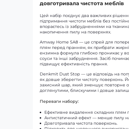
довготривала чистота меблів
Цей набір поєднує два важливих рішення
підтримання чистоти меблів без постій
впораєтесь із забрудненнями на тканин
накопичення пилу на поверхнях.
Amway Home SA8 — це спрей для поперед
плям перед пранням, як прибрати жирні
ензимна формула глибоко проникає у во
соуси та інші забруднення. Засіб почина
підвищує ефективність прання.
Denkmit Dust Stop — це відповідь на поп
як довше зберегти чистоту поверхонь. Й
захисний шар, який зменшує повторне о
доглянутими, блискучими і довше залиш
Переваги набору:
Ефективне видалення складних плям 
Антистатичний ефект — менше пилу на
Довготривала чистота поверхонь.
Підходить для щоденного використанн