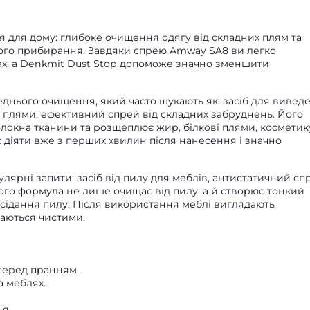
 для дому: глибоке очищення одягу від складних плям та
ного прибирання. Завдяки спрею Amway SA8 ви легко
ах, а Denkmit Dust Stop допоможе значно зменшити
нього очищення, який часто шукають як: засіб для вивед
 плями, ефективний спрей від складних забруднень. Його
локна тканини та розщеплює жир, білкові плями, косметик
є діяти вже з перших хвилин після нанесення і значно
улярні запити: засіб від пилу для меблів, антистатичний сп
ого формула не лише очищає від пилу, а й створює тонкий
сідання пилу. Після використання меблі виглядають
аються чистими.
перед пранням.
 меблях.
я.