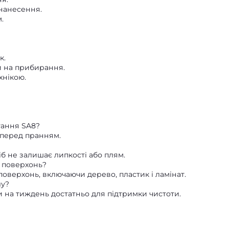
нанесення.
.
к.
и на прибирання.
хнікою.
тання SA8?
 перед пранням.
б не залишає липкості або плям.
 поверхонь?
 поверхонь, включаючи дерево, пластик і ламінат.
лу?
и на тиждень достатньо для підтримки чистоти.