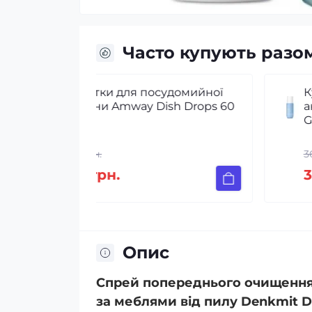
Часто купують разо
тки для посудомийної
Кульковий дезод
и Amway Dish Drops 60
антиперспірант 
GOODNESS & HEA
н.
367 грн.
грн.
319 грн.
Опис
Спрей попереднього очищення 
за меблями від пилу Denkmit D