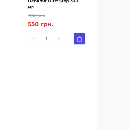
Denkmit Dust Stop 300
мл
789 грн.
550 грн.