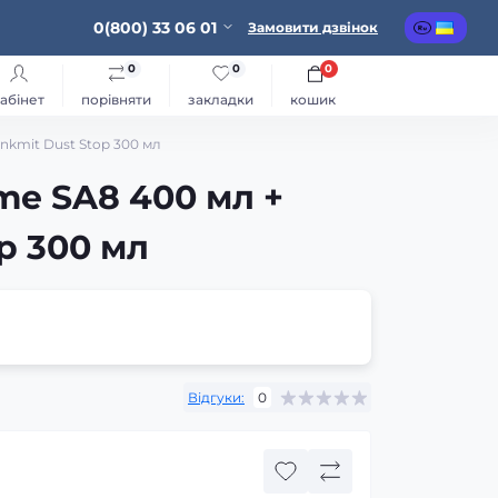
0(800) 33 06 01
Замовити дзвінок
0
0
0
абінет
порівняти
закладки
кошик
kmit Dust Stop 300 мл
e SA8 400 мл +
p 300 мл
Відгуки:
0