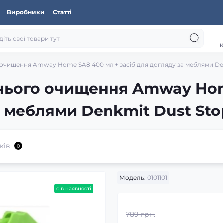
Виробники
Статті
к
очищення Amway Home SA8 400 мл + засіб для догляду за меблями Den
нього очищення Amway Hom
а меблями Denkmit Dust Sto
ків
0
Модель:
0101101
є в наявності
789 грн.