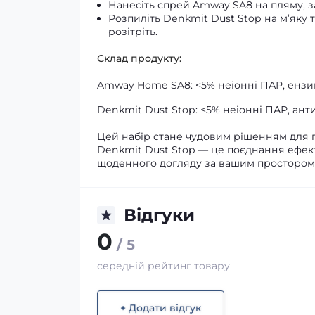
Нанесіть спрей Amway SA8 на пляму, з
Розпиліть Denkmit Dust Stop на м’яку
розітріть.
Склад продукту:
Amway Home SA8: <5% неіонні ПАР, ензим
Denkmit Dust Stop: <5% неіонні ПАР, ант
Цей набір стане чудовим рішенням для п
Denkmit Dust Stop — це поєднання ефект
щоденного догляду за вашим простором
Відгуки
0
/ 5
середній рейтинг товару
+ Додати відгук