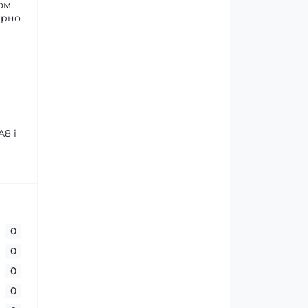
ом.
ірно
8 і
0
0
0
0