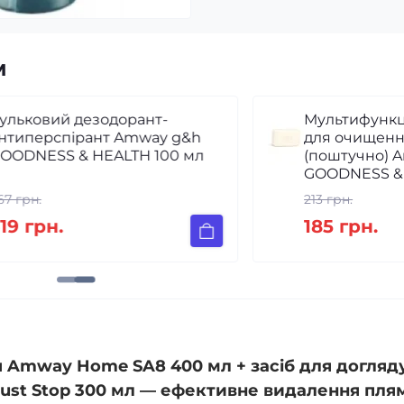
м
орант-
Мультифункціональне мило
Amway g&h
для очищення і захисту шкір
LTH 100 мл
(поштучно) Amway g&h
GOODNESS & HEALTH 1 шт
213 грн.
185 грн.
Amway Home SA8 400 мл + засіб для догляд
ust Stop 300 мл — ефективне видалення плям