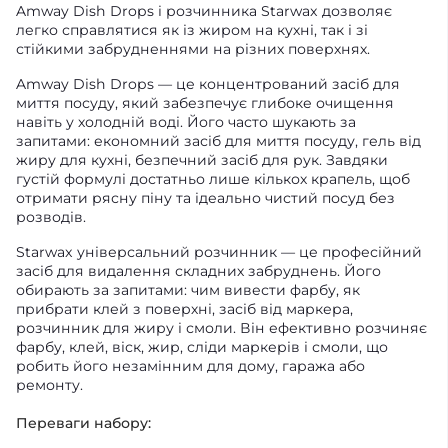
Amway Dish Drops і розчинника Starwax дозволяє
легко справлятися як із жиром на кухні, так і зі
стійкими забрудненнями на різних поверхнях.
Amway Dish Drops — це концентрований засіб для
миття посуду, який забезпечує глибоке очищення
навіть у холодній воді. Його часто шукають за
запитами: економний засіб для миття посуду, гель від
жиру для кухні, безпечний засіб для рук. Завдяки
густій формулі достатньо лише кількох крапель, щоб
отримати рясну піну та ідеально чистий посуд без
розводів.
Starwax універсальний розчинник — це професійний
засіб для видалення складних забруднень. Його
обирають за запитами: чим вивести фарбу, як
прибрати клей з поверхні, засіб від маркера,
розчинник для жиру і смоли. Він ефективно розчиняє
фарбу, клей, віск, жир, сліди маркерів і смоли, що
робить його незамінним для дому, гаража або
ремонту.
Переваги набору: