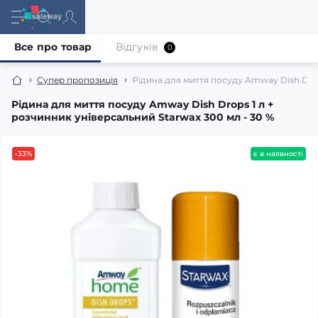
Все про товар
Відгуків
0
Супер пропозиція
Рідина для миття посуду Amway Dish Drop
Рідина для миття посуду Amway Dish Drops 1 л +
розчинник універсальний Starwax 300 мл - 30 %
-33%
є в наявності