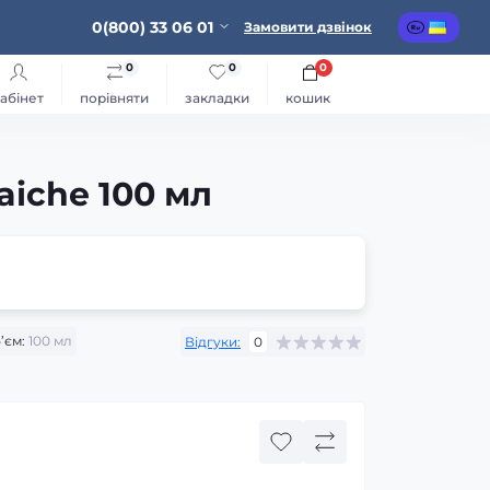
0(800) 33 06 01
Замовити дзвінок
0
0
0
абінет
порівняти
закладки
кошик
aiche 100 мл
’єм:
100 мл
Відгуки:
0