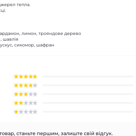
джерел тепла.
ці.
 кардамон, лимон, трояндове дерево
, шавлія
мускус, сикомор, шафран
товар, станьте першим, залиште свій відгук.