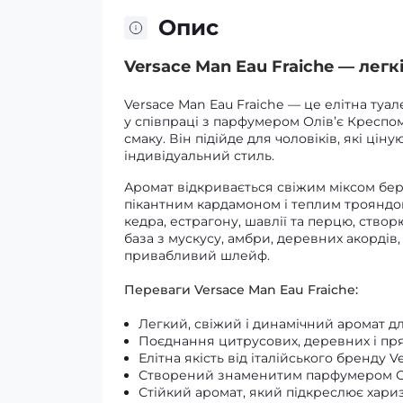
Опис
Versace Man Eau Fraiche — легк
Versace Man Eau Fraiche — це елітна туал
у співпраці з парфумером Олів’є Креспо
смаку. Він підійде для чоловіків, які цін
індивідуальний стиль.
Аромат відкривається свіжим міксом бер
пікантним кардамоном і теплим трояндо
кедра, естрагону, шавлії та перцю, ство
база з мускусу, амбри, деревних акорді
привабливий шлейф.
Переваги Versace Man Eau Fraiche:
Легкий, свіжий і динамічний аромат 
Поєднання цитрусових, деревних і пр
Елітна якість від італійського бренду V
Створений знаменитим парфумером О
Стійкий аромат, який підкреслює хариз