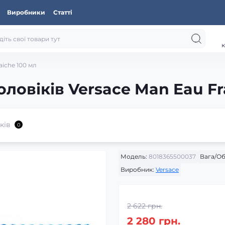
Виробники
Статті
к
aiche 100 мл
оловіків Versace Man Eau Fr
ків
0
Модель:
8018365500037
Вага/Об
Виробник:
Versace
2 622 грн.
2 280 грн.