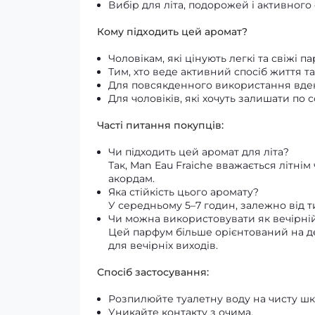
Вибір для літа, подорожей і активного
Кому підходить цей аромат?
Чоловікам, які цінують легкі та свіжі
Тим, хто веде активний спосіб життя та
Для повсякденного використання вдень
Для чоловіків, які хочуть залишати п
Часті питання покупців:
Чи підходить цей аромат для літа?
Так, Man Eau Fraiche вважається літн
акордам.
Яка стійкість цього аромату?
У середньому 5–7 годин, залежно від 
Чи можна використовувати як вечірні
Цей парфум більше орієнтований на де
для вечірніх виходів.
Спосіб застосування:
Розпилюйте туалетну воду на чисту шкір
Уникайте контакту з очима.