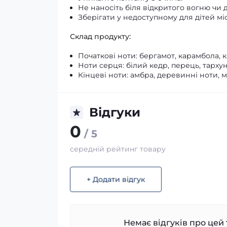
Не наносіть біля відкритого вогню чи 
Зберігати у недоступному для дітей міс
Склад продукту:
Початкові ноти: бергамот, карамбола,
Ноти серця: білий кедр, перець, тархун
Кінцеві ноти: амбра, деревинні ноти, 
Відгуки
0
/ 5
середній рейтинг товару
+ Додати відгук
Немає відгуків про цей 