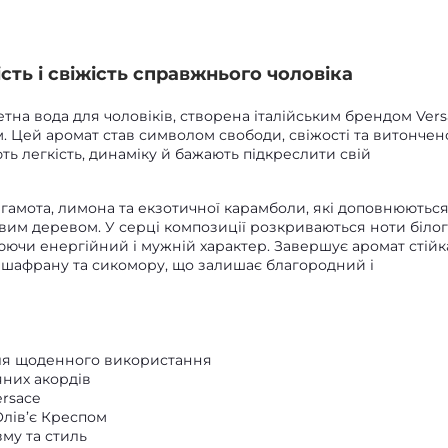
ість і свіжість справжнього чоловіка
етна вода для чоловіків, створена італійським брендом Ver
м. Цей аромат став символом свободи, свіжості та витончен
ують легкість, динаміку й бажають підкреслити свій
гамота, лимона та екзотичної карамболи, які доповнюютьс
вим деревом. У серці композиції розкриваються ноти біло
рюючи енергійний і мужній характер. Завершує аромат стійк
в, шафрану та сикомору, що залишає благородний і
для щоденного використання
яних акордів
ersace
лів’є Креспом
му та стиль