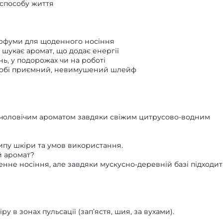
 способу життя
 парфуми для щоденного носіння
 шукає аромат, що додає енергії
, у подорожах чи на роботі
о собі приємний, невимушений шлейф
ім чоловічим ароматом завдяки свіжим цитрусово-водним
типу шкіри та умов використання.
й аромат?
нне носіння, але завдяки мускусно-деревній базі підходить
у в зонах пульсації (зап’ястя, шия, за вухами).