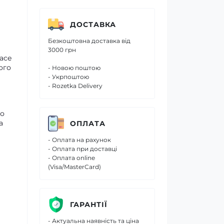
ДОСТАВКА
Безкоштовна доставка від
3000 грн
sace
ого
- Новою поштою
- Укрпоштою
- Rozetka Delivery
я
го
а
ОПЛАТА
- Оплата на рахунок
- Оплата при доставці
- Оплата online
(Visa/MasterCard)
ГАРАНТІЇ
- Актуальна наявність та ціна